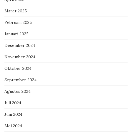
Maret 2025
Februari 2025
Januari 2025
Desember 2024
November 2024
Oktober 2024
September 2024
Agustus 2024
Juli 2024
Juni 2024
Mei 2024