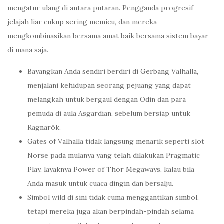
mengatur ulang di antara putaran. Pengganda progresif
jelajah liar cukup sering memicu, dan mereka
mengkombinasikan bersama amat baik bersama sistem bayar
di mana saja.
Bayangkan Anda sendiri berdiri di Gerbang Valhalla,
menjalani kehidupan seorang pejuang yang dapat
melangkah untuk bergaul dengan Odin dan para
pemuda di aula Asgardian, sebelum bersiap untuk
Ragnarök.
Gates of Valhalla tidak langsung menarik seperti slot
Norse pada mulanya yang telah dilakukan Pragmatic
Play, layaknya Power of Thor Megaways, kalau bila
Anda masuk untuk cuaca dingin dan bersalju.
Simbol wild di sini tidak cuma menggantikan simbol,
tetapi mereka juga akan berpindah-pindah selama