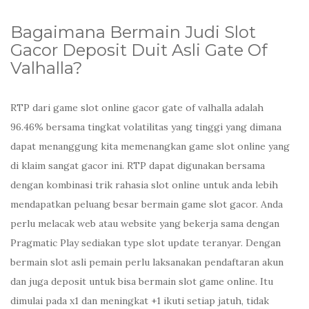
Bagaimana Bermain Judi Slot
Gacor Deposit Duit Asli Gate Of
Valhalla?
RTP dari game slot online gacor gate of valhalla adalah
96.46% bersama tingkat volatilitas yang tinggi yang dimana
dapat menanggung kita memenangkan game slot online yang
di klaim sangat gacor ini. RTP dapat digunakan bersama
dengan kombinasi trik rahasia slot online untuk anda lebih
mendapatkan peluang besar bermain game slot gacor. Anda
perlu melacak web atau website yang bekerja sama dengan
Pragmatic Play sediakan type slot update teranyar. Dengan
bermain slot asli pemain perlu laksanakan pendaftaran akun
dan juga deposit untuk bisa bermain slot game online. Itu
dimulai pada x1 dan meningkat +1 ikuti setiap jatuh, tidak