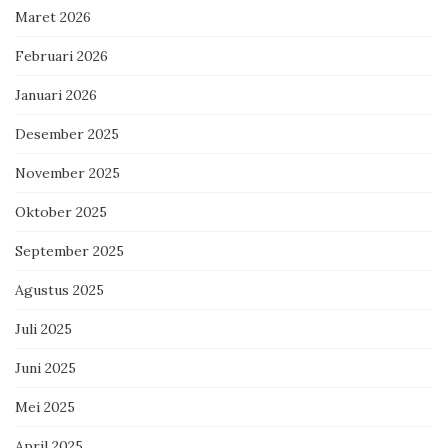
Maret 2026
Februari 2026
Januari 2026
Desember 2025
November 2025
Oktober 2025
September 2025
Agustus 2025
Juli 2025
Juni 2025
Mei 2025
April 2025