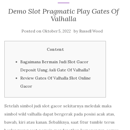
Demo Slot Pragmatic Play Gates Of
Valhalla
Posted on
by
Oktober 5, 2022
Russell Wood
Content
Bagaimana Bermain Judi Slot Gacor
Deposit Uang Asli Gate Of Valhalla?
Review Gates Of Valhalla Slot Online
Gacor
Setelah simbol judi slot gacor sekitarnya meledak maka
simbol wild valhalla dapat bergerak pada posisi acak atas,
bawah, kiri atau kanan. Sebaliknya, saat fitur tumble terus