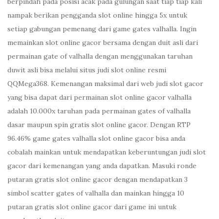
berpindah pada posisi acak pada gulungan saat tiap tiap kali
nampak berikan pengganda slot online hingga 5x untuk
setiap gabungan pemenang dari game gates valhalla. Ingin
memainkan slot online gacor bersama dengan duit asli dari
permainan gate of valhalla dengan menggunakan taruhan
duwit asli bisa melalui situs judi slot online resmi
QQMega368. Kemenangan maksimal dari web judi slot gacor
yang bisa dapat dari permainan slot online gacor valhalla
adalah 10.000x taruhan pada permainan gates of valhalla
dasar maupun spin gratis slot online gacor. Dengan RTP
96.46% game gates valhalla slot online gacor bisa anda
cobalah mainkan untuk mendapatkan keberuntungan judi slot
gacor dari kemenangan yang anda dapatkan. Masuki ronde
putaran gratis slot online gacor dengan mendapatkan 3
simbol scatter gates of valhalla dan mainkan hingga 10
putaran gratis slot online gacor dari game ini untuk