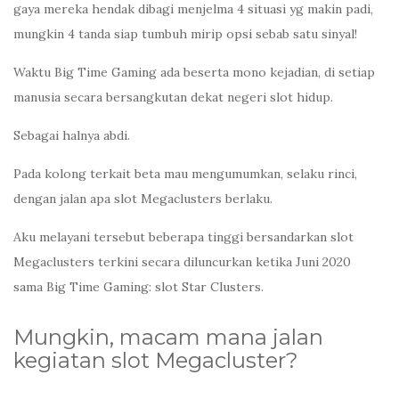
gaya mereka hendak dibagi menjelma 4 situasi yg makin padi,
mungkin 4 tanda siap tumbuh mirip opsi sebab satu sinyal!
Waktu Big Time Gaming ada beserta mono kejadian, di setiap
manusia secara bersangkutan dekat negeri slot hidup.
Sebagai halnya abdi.
Pada kolong terkait beta mau mengumumkan, selaku rinci,
dengan jalan apa slot Megaclusters berlaku.
Aku melayani tersebut beberapa tinggi bersandarkan slot
Megaclusters terkini secara diluncurkan ketika Juni 2020
sama Big Time Gaming: slot Star Clusters.
Mungkin, macam mana jalan
kegiatan slot Megacluster?