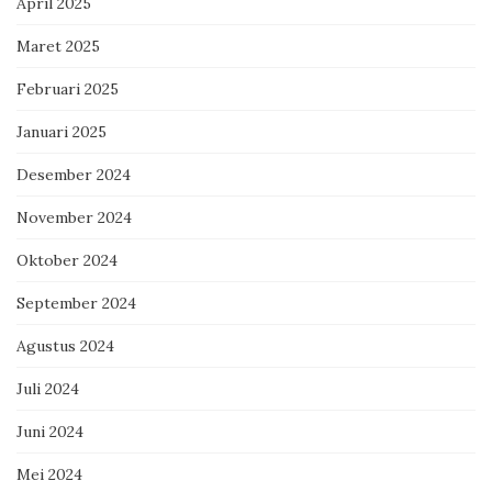
April 2025
Maret 2025
Februari 2025
Januari 2025
Desember 2024
November 2024
Oktober 2024
September 2024
Agustus 2024
Juli 2024
Juni 2024
Mei 2024