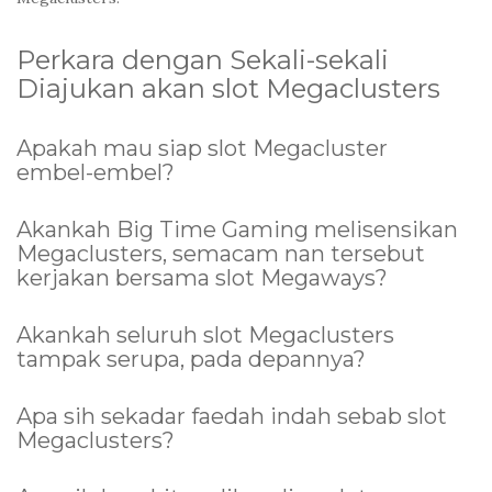
Perkara dengan Sekali-sekali
Diajukan akan slot Megaclusters
Apakah mau siap slot Megacluster
embel-embel?
Akankah Big Time Gaming melisensikan
Megaclusters, semacam nan tersebut
kerjakan bersama slot Megaways?
Akankah seluruh slot Megaclusters
tampak serupa, pada depannya?
Apa sih sekadar faedah indah sebab slot
Megaclusters?