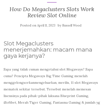
How Do Megaclusters Slots Work
Review Slot Online
Posted on
by
April 11, 2023
Russell Wood
Slot Megaclusters
menerjemahkan: macam mana
gaya kerjanya?
Sapa yang tidak cuman mengetahui slot Megaways? Sapa
cuma? Pencipta Megaways Big Time Gaming menelah
menggelongsorkanmengeluarkan, merilis, 11 slot Megaways
mematok sekitar tersebut. Tersebut menelah memesan
lisensinya pada pihak-pihak laksana Blueprint Gaming,
iSoftbet, Merah Tiger Gaming, Fantasma Gaming & jumlah yg