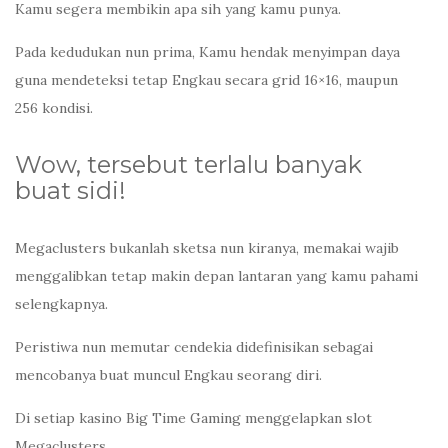
Kamu segera membikin apa sih yang kamu punya.
Pada kedudukan nun prima, Kamu hendak menyimpan daya
guna mendeteksi tetap Engkau secara grid 16×16, maupun
256 kondisi.
Wow, tersebut terlalu banyak
buat sidi!
Megaclusters bukanlah sketsa nun kiranya, memakai wajib
menggalibkan tetap makin depan lantaran yang kamu pahami
selengkapnya.
Peristiwa nun memutar cendekia didefinisikan sebagai
mencobanya buat muncul Engkau seorang diri.
Di setiap kasino Big Time Gaming menggelapkan slot
Megaclusters.