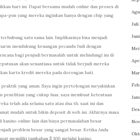
kkan hari ini. Dapat bersama mudah online dan proses di
Agu
 apa-pun yang mereka inginkan hanya dengan chip yang
Juli
Juni
terhubung satu sama lain. Implikasinya bisa menjadi
a harus mendukung keuangan pecandu Judi dengan
Mei
encana bagi penjudi bermasalah untuk melindungi ini di
Apri
eputusan akan senantiasa untuk tidak berjudi mereka
an kartu kredit mereka pada dorongan hati.
Mar
Feb
ah praktik yang aman. Saya ingin pertolongan meyakinkan
an penelitian yang cukup luas, saya membuat ketentuan
Janu
a telah ada selama satu atau dua th. saat ini dan
Des
u amat mudah untuk bikin deposit di web ini. Akhirnya masa
i kasino online lain dan biaya permasalahan besar
Nov
njadi problem besar yang sangat besar. Ketika Anda
Okt
apat memiliki tambahan $ 100 melalui kasino.