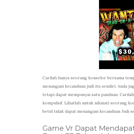
Carilah hanya seorang konselor bersama temp
menangani kecanduan judi itu sendiri. Anda ju
tetapi dapat mempunyai satu panduan. Carilah 
kompulsif. Lihatlah untuk nikmati seorang ko
betul tidak dapat menangani kecanduan Judi se
Game Vr Dapat Mendapatk