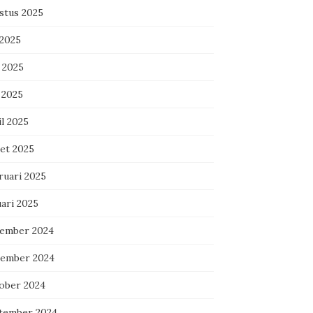
stus 2025
 2025
 2025
 2025
l 2025
et 2025
ruari 2025
ari 2025
ember 2024
ember 2024
ober 2024
tember 2024