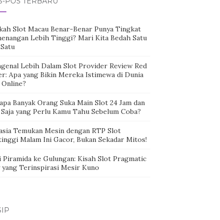
S-POS TERBARU
kah Slot Macau Benar-Benar Punya Tingkat
enangan Lebih Tinggi? Mari Kita Bedah Satu
 Satu
genal Lebih Dalam Slot Provider Review Red
er: Apa yang Bikin Mereka Istimewa di Dunia
 Online?
apa Banyak Orang Suka Main Slot 24 Jam dan
 Saja yang Perlu Kamu Tahu Sebelum Coba?
asia Temukan Mesin dengan RTP Slot
tinggi Malam Ini Gacor, Bukan Sekadar Mitos!
i Piramida ke Gulungan: Kisah Slot Pragmatic
y yang Terinspirasi Mesir Kuno
SIP