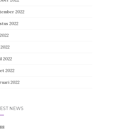
ober 2022
tember 2022
stus 2022
 2022
 2022
l 2022
et 2022
ruari 2022
TEST NEWS
t88