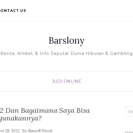
CONTACT US
Barslony
Berita, Artikel, & Info Seputar Dunia Hiburan & Gambling
JUDI ONLINE
 2 Dan Bagaimana Saya Bisa
Sea
gunakannya?
for:
by
er 28, 2022
Russell Wood