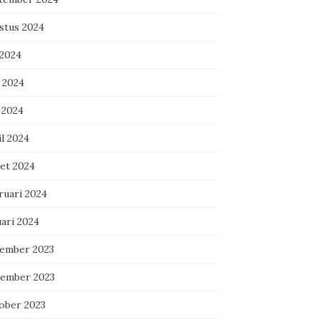
stus 2024
 2024
 2024
 2024
l 2024
et 2024
ruari 2024
ari 2024
ember 2023
ember 2023
ober 2023