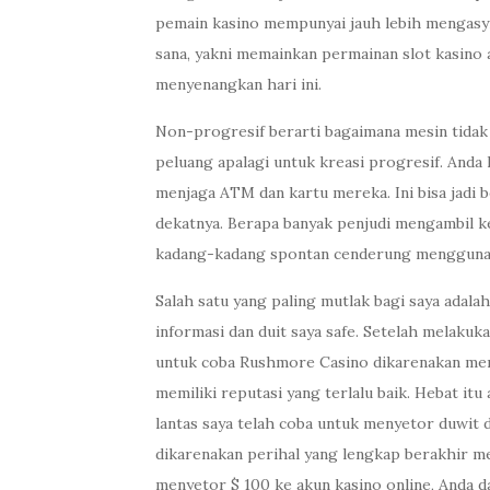
pemain kasino mempunyai jauh lebih mengasyi
sana, yakni memainkan permainan slot kasino
menyenangkan hari ini.
Non-progresif berarti bagaimana mesin tidak 
peluang apalagi untuk kreasi progresif. And
menjaga ATM dan kartu mereka. Ini bisa jadi b
dekatnya. Berapa banyak penjudi mengambil k
kadang-kadang spontan cenderung menggunak
Salah satu yang paling mutlak bagi saya adal
informasi dan duit saya safe. Setelah melakuk
untuk coba Rushmore Casino dikarenakan merek
memiliki reputasi yang terlalu baik. Hebat it
lantas saya telah coba untuk menyetor duwit d
dikarenakan perihal yang lengkap berakhir me
menyetor $ 100 ke akun kasino online, Anda d