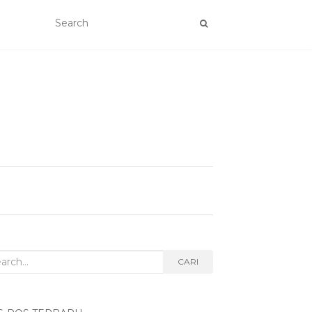
rch
CARI