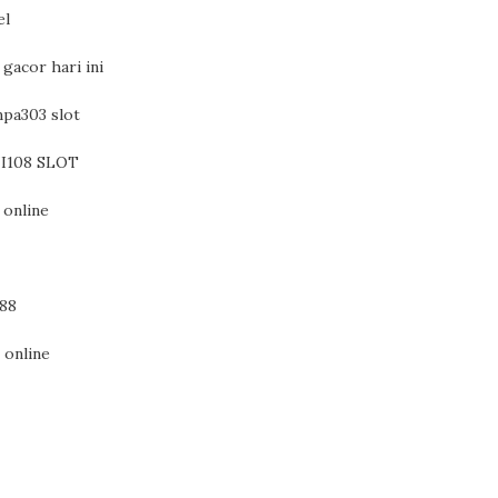
el
 gacor hari ini
pa303 slot
I108 SLOT
 online
t88
 online