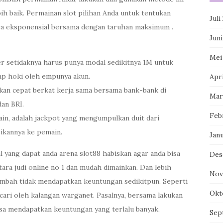
h baik. Permainan slot pilihan Anda untuk tentukan
Juli
ra eksponensial bersama dengan taruhan maksimum .
Juni
Mei
ter setidaknya harus punya modal sedikitnya 1M untuk
ap hoki oleh empunya akun.
Apri
ikan cepat berkat kerja sama bersama bank-bank di
Mar
dan BRI.
Feb
 lain, adalah jackpot yang mengumpulkan duit dari
sikannya ke pemain.
Janu
 yang dapat anda arena slot88 habiskan agar anda bisa
Des
tara judi online no 1 dan mudah dimainkan. Dan lebih
Nov
tambah tidak mendapatkan keuntungan sedikitpun. Seperti
Okt
ari oleh kalangan warganet. Pasalnya, bersama lakukan
isa mendapatkan keuntungan yang terlalu banyak.
Sep