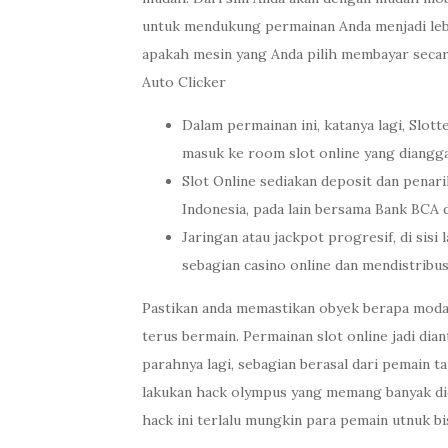
untuk mendukung permainan Anda menjadi lebi
apakah mesin yang Anda pilih membayar seca
Auto Clicker
Dalam permainan ini, katanya lagi, Slot
masuk ke room slot online yang diangg
Slot Online sediakan deposit dan penar
Indonesia, pada lain bersama Bank BCA 
Jaringan atau jackpot progresif, di sisi
sebagian casino online dan mendistribu
Pastikan anda memastikan obyek berapa modal
terus bermain. Permainan slot online jadi dian
parahnya lagi, sebagian berasal dari pemain 
lakukan hack olympus yang memang banyak dic
hack ini terlalu mungkin para pemain utnuk b