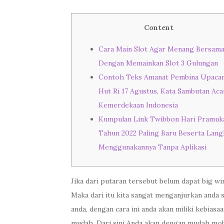
Content
Cara Main Slot Agar Menang Bersam
Dengan Memainkan Slot 3 Gulungan
Contoh Teks Amanat Pembina Upaca
Hut Ri 17 Agustus, Kata Sambutan Aca
Kemerdekaan Indonesia
Kumpulan Link Twibbon Hari Pramuk
Tahun 2022 Paling Baru Beserta Lan
Menggunakannya Tanpa Aplikasi
Jika dari putaran tersebut belum dapat big wi
Maka dari itu kita sangat menganjurkan anda
anda, dengan cara ini anda akan miliki kebias
mudah. Dari sini Anda akan dengan mudah mob