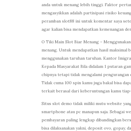
anda untuk menang lebih tinggi. Faktor perta
mengasyikkan adalah partisipasi risiko keuang
peramban slot88 ini untuk komentar saya seter
agar kalian bisa mendapatkan kemenangan de
O Tiki Main Slot Biar Menang – Menggunakan 
menang. Untuk mendapatkan hasil maksimal be
menggunakan taruhan taruhan. Kantor Imigr
Kepada Masyarakat Bila didalam 1 putaran g
chipnya tetapi tidak mengalami pengurangan d
Tidak cuma 100 spin kamu juga bakal bisa dapat
terkait berasal dari keberuntungan kamu tiap-
Situs slot demo tidak miliki mutu website ya
smartphone atau pc manapun saja. Sebagai web
pembayaran paling lengkap dibandingkan bersa
bisa dilaksanakan yakni, deposit ovo, gopay, dan