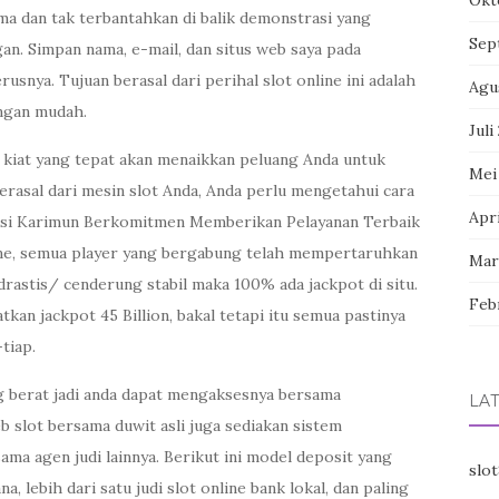
Okt
ma dan tak terbantahkan di balik demonstrasi yang
Sep
an. Simpan nama, e-mail, dan situs web saya pada
usnya. Tujuan berasal dari perihal slot online ini adalah
Agu
ngan mudah.
Juli
kiat yang tepat akan menaikkan peluang Anda untuk
Mei
rasal dari mesin slot Anda, Anda perlu mengetahui cara
Apri
asi Karimun Berkomitmen Memberikan Pelayanan Terbaik
ame, semua player yang bergabung telah mempertaruhkan
Mar
rastis/ cenderung stabil maka 100% ada jackpot di situ.
Feb
kan jackpot 45 Billion, bakal tetapi itu semua pastinya
tiap.
ng berat jadi anda dapat mengaksesnya bersama
LA
 slot bersama duwit asli juga sediakan sistem
ma agen judi lainnya. Berikut ini model deposit yang
slo
a, lebih dari satu judi slot online bank lokal, dan paling