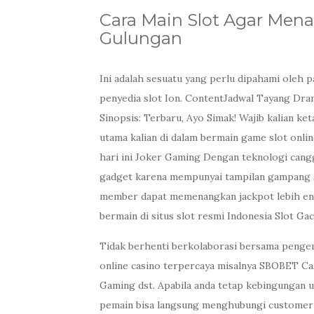
Cara Main Slot Agar Men
Gulungan
Ini adalah sesuatu yang perlu dipahami oleh 
penyedia slot Ion. ContentJadwal Tayang Dr
Sinopsis: Terbaru, Ayo Simak! Wajib kalian ke
utama kalian di dalam bermain game slot onli
hari ini Joker Gaming Dengan teknologi cangg
gadget karena mempunyai tampilan gampang se
member dapat memenangkan jackpot lebih ent
bermain di situs slot resmi Indonesia Slot Gac
Tidak berhenti berkolaborasi bersama pengem
online casino terpercaya misalnya SBOBET Ca
Gaming dst. Apabila anda tetap kebingungan u
pemain bisa langsung menghubungi customer s