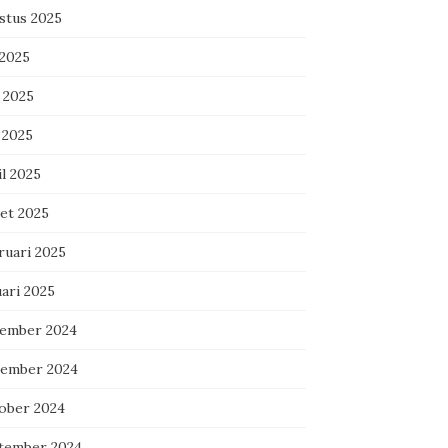
stus 2025
 2025
 2025
 2025
l 2025
et 2025
ruari 2025
ari 2025
ember 2024
ember 2024
ober 2024
tember 2024