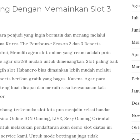
Agu
ang Dengan Memainkan Slot 3
Juli
Juni
para penjudi yang ingin bermain dan menang melalui
Mei
ama Korea The Penthouse Season 2 dan 3 Beserta
tahui, Memilih agen slot online yang resmi adalah poin
Apri
ne agar slot88 mudah untuk dimenangkan. Slot paling baik
Mar
ih slot Habanero bisa dimainkan lebih mudah melalui
rta berikan grafik yang bagus. Karena, Agar para
Feb
eng buat dicapai dan meraih rasa kenyamanan kala
Janu
or.
Des
bang terkemuka slot kita pun menjalin relasi bandar
Nov
sino Online ION Gaming, LIVE, Sexy Gaming Oriental
ntuk melakukan pendaftaran akun demo slot diatas ini,
Okt
ervice kami. Untuk mode bettingan juga tidak
Sep