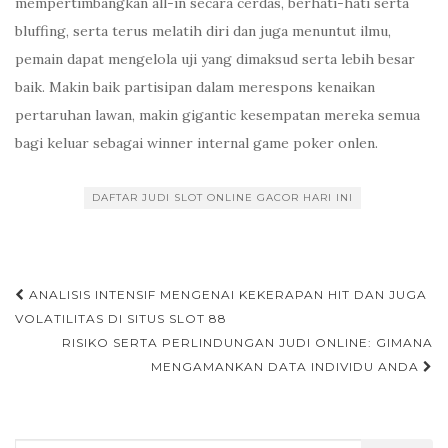
mempertimbangkan all-in secara cerdas, berhati-hati serta
bluffing, serta terus melatih diri dan juga menuntut ilmu,
pemain dapat mengelola uji yang dimaksud serta lebih besar
baik. Makin baik partisipan dalam merespons kenaikan
pertaruhan lawan, makin gigantic kesempatan mereka semua
bagi keluar sebagai winner internal game poker onlen.
DAFTAR JUDI SLOT ONLINE GACOR HARI INI
Navigasi
ANALISIS INTENSIF MENGENAI KEKERAPAN HIT DAN JUGA
tulisan
VOLATILITAS DI SITUS SLOT 88
RISIKO SERTA PERLINDUNGAN JUDI ONLINE: GIMANA
MENGAMANKAN DATA INDIVIDU ANDA