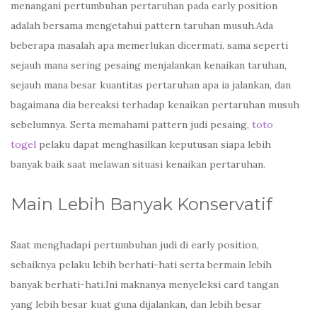
menangani pertumbuhan pertaruhan pada early position
adalah bersama mengetahui pattern taruhan musuh.Ada
beberapa masalah apa memerlukan dicermati, sama seperti
sejauh mana sering pesaing menjalankan kenaikan taruhan,
sejauh mana besar kuantitas pertaruhan apa ia jalankan, dan
bagaimana dia bereaksi terhadap kenaikan pertaruhan musuh
sebelumnya. Serta memahami pattern judi pesaing,
toto
togel
pelaku dapat menghasilkan keputusan siapa lebih
banyak baik saat melawan situasi kenaikan pertaruhan.
Main Lebih Banyak Konservatif
Saat menghadapi pertumbuhan judi di early position,
sebaiknya pelaku lebih berhati-hati serta bermain lebih
banyak berhati-hati.Ini maknanya menyeleksi card tangan
yang lebih besar kuat guna dijalankan, dan lebih besar