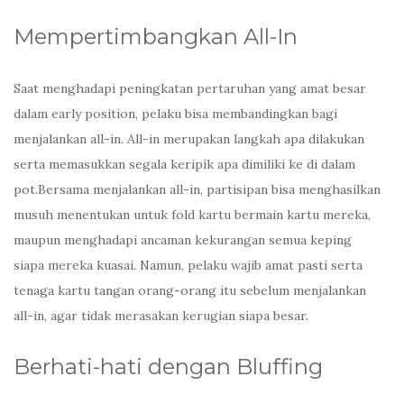
Mempertimbangkan All-In
Saat menghadapi peningkatan pertaruhan yang amat besar
dalam early position, pelaku bisa membandingkan bagi
menjalankan all-in. All-in merupakan langkah apa dilakukan
serta memasukkan segala keripik apa dimiliki ke di dalam
pot.Bersama menjalankan all-in, partisipan bisa menghasilkan
musuh menentukan untuk fold kartu bermain kartu mereka,
maupun menghadapi ancaman kekurangan semua keping
siapa mereka kuasai. Namun, pelaku wajib amat pasti serta
tenaga kartu tangan orang-orang itu sebelum menjalankan
all-in, agar tidak merasakan kerugian siapa besar.
Berhati-hati dengan Bluffing