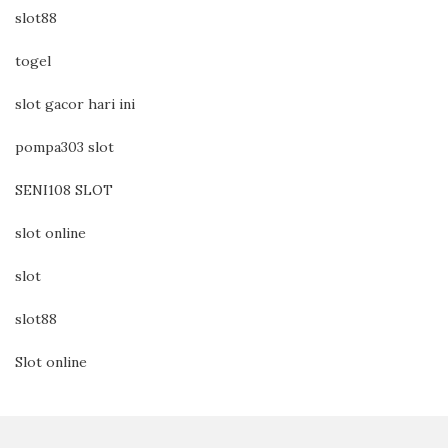
slot88
togel
slot gacor hari ini
pompa303 slot
SENI108 SLOT
slot online
slot
slot88
Slot online