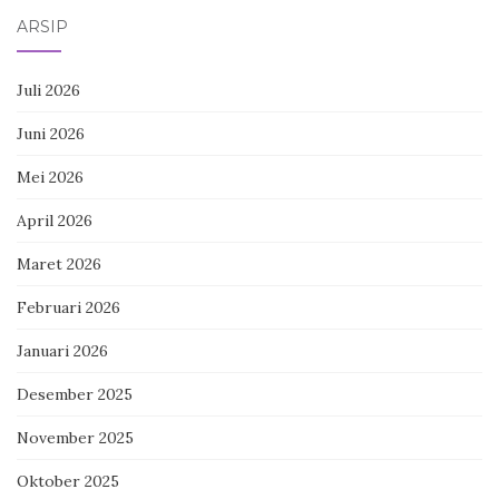
ARSIP
Juli 2026
Juni 2026
Mei 2026
April 2026
Maret 2026
Februari 2026
Januari 2026
Desember 2025
November 2025
Oktober 2025