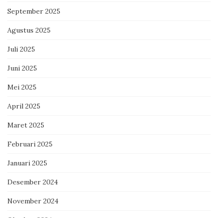
September 2025
Agustus 2025
Juli 2025
Juni 2025
Mei 2025
April 2025
Maret 2025
Februari 2025
Januari 2025
Desember 2024
November 2024