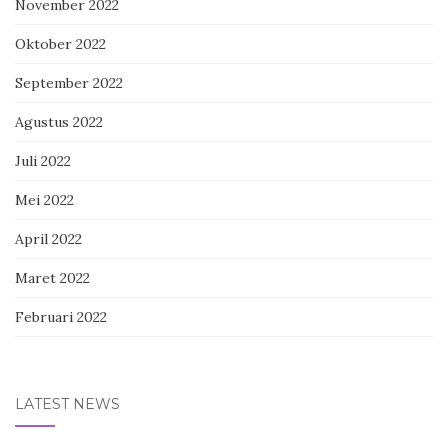
November 2022
Oktober 2022
September 2022
Agustus 2022
Juli 2022
Mei 2022
April 2022
Maret 2022
Februari 2022
LATEST NEWS