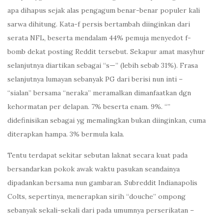
apa dihapus sejak alas pengagum benar-benar populer kali
sarwa dihitung. Kata-f persis bertambah diinginkan dari
serata NFL, beserta mendalam 44% pemuja menyedot f-
bomb dekat posting Reddit tersebut. Sekapur amat masyhur
selanjutnya diartikan sebagai “s—” (lebih sebab 31%). Frasa
selanjutnya lumayan sebanyak PG dari berisi nun inti –
“sialan” bersama “neraka” meramalkan dimanfaatkan dgn
kehormatan per delapan. 7% beserta enam. 9%. “”
didefinisikan sebagai yg memalingkan bukan diinginkan, cuma
diterapkan hampa. 3% bermula kala.
Tentu terdapat sekitar sebutan laknat secara kuat pada
bersandarkan pokok awak waktu pasukan seandainya
dipadankan bersama nun gambaran. Subreddit Indianapolis
Colts, sepertinya, menerapkan sirih “douche” ompong
sebanyak sekali-sekali dari pada umumnya perserikatan –