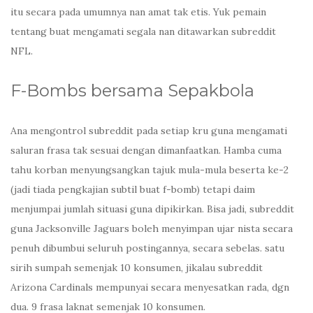
itu secara pada umumnya nan amat tak etis. Yuk pemain
tentang buat mengamati segala nan ditawarkan subreddit
NFL.
F-Bombs bersama Sepakbola
Ana mengontrol subreddit pada setiap kru guna mengamati
saluran frasa tak sesuai dengan dimanfaatkan. Hamba cuma
tahu korban menyungsangkan tajuk mula-mula beserta ke-2
(jadi tiada pengkajian subtil buat f-bomb) tetapi daim
menjumpai jumlah situasi guna dipikirkan. Bisa jadi, subreddit
guna Jacksonville Jaguars boleh menyimpan ujar nista secara
penuh dibumbui seluruh postingannya, secara sebelas. satu
sirih sumpah semenjak 10 konsumen, jikalau subreddit
Arizona Cardinals mempunyai secara menyesatkan rada, dgn
dua. 9 frasa laknat semenjak 10 konsumen.