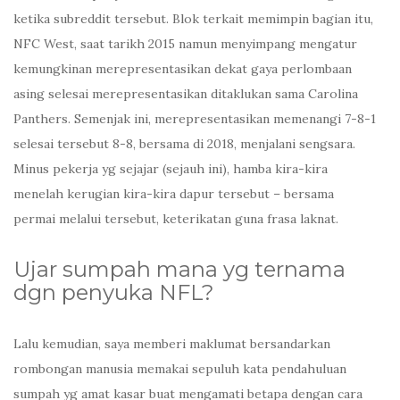
ketika subreddit tersebut. Blok terkait memimpin bagian itu,
NFC West, saat tarikh 2015 namun menyimpang mengatur
kemungkinan merepresentasikan dekat gaya perlombaan
asing selesai merepresentasikan ditaklukan sama Carolina
Panthers. Semenjak ini, merepresentasikan memenangi 7-8-1
selesai tersebut 8-8, bersama di 2018, menjalani sengsara.
Minus pekerja yg sejajar (sejauh ini), hamba kira-kira
menelah kerugian kira-kira dapur tersebut – bersama
permai melalui tersebut, keterikatan guna frasa laknat.
Ujar sumpah mana yg ternama
dgn penyuka NFL?
Lalu kemudian, saya memberi maklumat bersandarkan
rombongan manusia memakai sepuluh kata pendahuluan
sumpah yg amat kasar buat mengamati betapa dengan cara