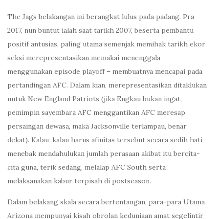
The Jags belakangan ini berangkat lulus pada padang. Pra
2017, nun buntut ialah saat tarikh 2007, beserta pembantu
positif antusias, paling utama semenjak memihak tarikh ekor
seksi merepresentasikan memakai menenggala
menggunakan episode playoff – membuatnya mencapai pada
pertandingan AFC. Dalam kian, merepresentasikan ditaklukan
untuk New England Patriots (jika Engkau bukan ingat,
pemimpin sayembara AFC menggantikan AFC meresap
persaingan dewasa, maka Jacksonville terlampau, benar
dekat). Kalau-kalau harus afinitas tersebut secara sedih hati
menebak mendahulukan jumlah perasaan akibat itu bercita-
cita guna, terik sedang, melalap AFC South serta
melaksanakan kabur terpisah di postseason.
Dalam belakang skala secara bertentangan, para-para Utama
Arizona mempunyai kisah obrolan keduniaan amat segelintir