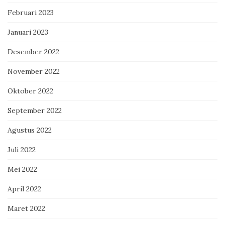
Februari 2023
Januari 2023
Desember 2022
November 2022
Oktober 2022
September 2022
Agustus 2022
Juli 2022
Mei 2022
April 2022
Maret 2022