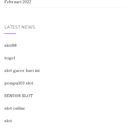
Februari 2022
LATEST NEWS
slot88
togel
slot gacor hari ini
pompa303 slot
SENI108 SLOT
slot online
slot