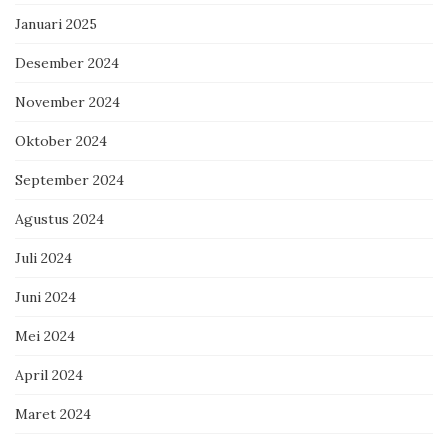
Januari 2025
Desember 2024
November 2024
Oktober 2024
September 2024
Agustus 2024
Juli 2024
Juni 2024
Mei 2024
April 2024
Maret 2024