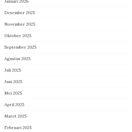
Januari 2026
Desember 2025
November 2025
Oktober 2025
September 2025
Agustus 2025
Juli 2025
Juni 2025
Mei 2025
April 2025
Maret 2025
Februari 2025