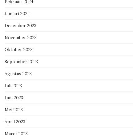
Februari 2024
Januari 2024
Desember 2023
November 2023
Oktober 2023
September 2023
Agustus 2023
Juli 2023
Juni 2023
Mei 2023
April 2023
Maret 2023