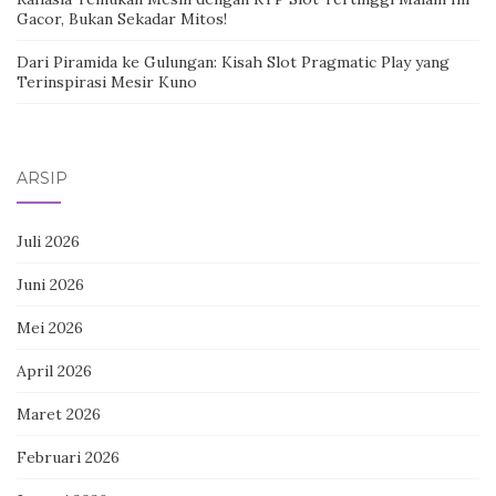
Gacor, Bukan Sekadar Mitos!
Dari Piramida ke Gulungan: Kisah Slot Pragmatic Play yang
Terinspirasi Mesir Kuno
ARSIP
Juli 2026
Juni 2026
Mei 2026
April 2026
Maret 2026
Februari 2026