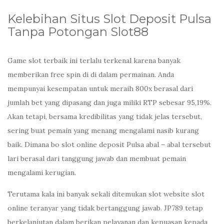
Kelebihan Situs Slot Deposit Pulsa
Tanpa Potongan Slot88
Game slot terbaik ini terlalu terkenal karena banyak
memberikan free spin di di dalam permainan. Anda
mempunyai kesempatan untuk meraih 800x berasal dari
jumlah bet yang dipasang dan juga miliki RTP sebesar 95,19%.
Akan tetapi, bersama kredibilitas yang tidak jelas tersebut,
sering buat pemain yang menang mengalami nasib kurang
baik. Dimana bo slot online deposit Pulsa abal – abal tersebut
lari berasal dari tanggung jawab dan membuat pemain
mengalami kerugian.
Terutama kala ini banyak sekali ditemukan slot website slot
online teranyar yang tidak bertanggung jawab. JP789 tetap
berkelanjutan dalam berikan pelayanan dan kepuasan kepada