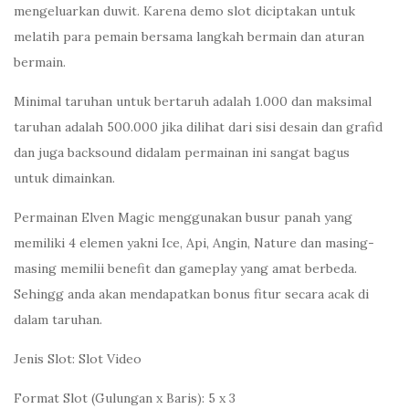
mengeluarkan duwit. Karena demo slot diciptakan untuk
melatih para pemain bersama langkah bermain dan aturan
bermain.
Minimal taruhan untuk bertaruh adalah 1.000 dan maksimal
taruhan adalah 500.000 jika dilihat dari sisi desain dan grafid
dan juga backsound didalam permainan ini sangat bagus
untuk dimainkan.
Permainan Elven Magic menggunakan busur panah yang
memiliki 4 elemen yakni Ice, Api, Angin, Nature dan masing-
masing memilii benefit dan gameplay yang amat berbeda.
Sehingg anda akan mendapatkan bonus fitur secara acak di
dalam taruhan.
Jenis Slot: Slot Video
Format Slot (Gulungan x Baris): 5 x 3