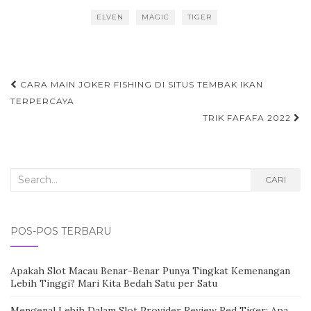
ELVEN
MAGIC
TIGER
Navigasi
CARA MAIN JOKER FISHING DI SITUS TEMBAK IKAN
tulisan
TERPERCAYA
TRIK FAFAFA 2022
Search
CARI
for:
POS-POS TERBARU
Apakah Slot Macau Benar-Benar Punya Tingkat Kemenangan
Lebih Tinggi? Mari Kita Bedah Satu per Satu
Mengenal Lebih Dalam Slot Provider Review Red Tiger: Apa