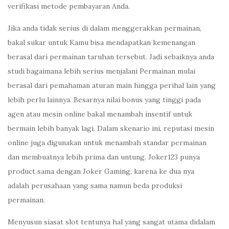
verifikasi metode pembayaran Anda.
Jika anda tidak serius di dalam menggerakkan permainan,
bakal sukar untuk Kamu bisa mendapatkan kemenangan
berasal dari permainan taruhan tersebut. Jadi sebaiknya anda
studi bagaimana lebih serius menjalani Permainan mulai
berasal dari pemahaman aturan main hingga perihal lain yang
lebih perlu lainnya. Besarnya nilai bonus yang tinggi pada
agen atau mesin online bakal menambah insentif untuk
bermain lebih banyak lagi. Dalam skenario ini, reputasi mesin
online juga digunakan untuk menambah standar permainan
dan membuatnya lebih prima dan untung. Joker123 punya
product sama dengan Joker Gaming, karena ke dua nya
adalah perusahaan yang sama namun beda produksi
permainan.
Menyusun siasat slot tentunya hal yang sangat utama didalam