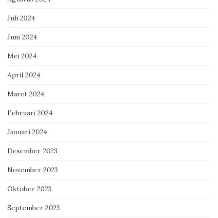
Juli 2024
Juni 2024
Mei 2024
April 2024
Maret 2024
Februari 2024
Januari 2024
Desember 2023
November 2023
Oktober 2023
September 2023