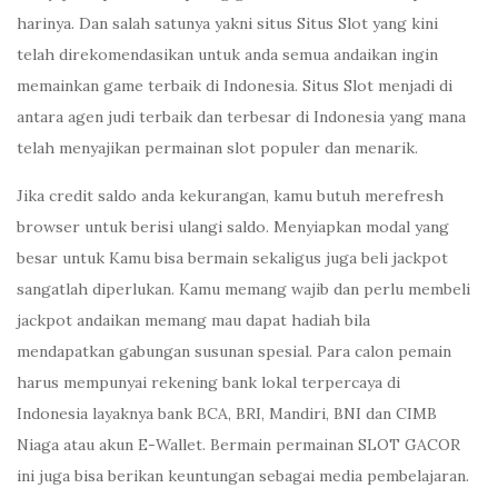
harinya. Dan salah satunya yakni situs Situs Slot yang kini
telah direkomendasikan untuk anda semua andaikan ingin
memainkan game terbaik di Indonesia. Situs Slot menjadi di
antara agen judi terbaik dan terbesar di Indonesia yang mana
telah menyajikan permainan slot populer dan menarik.
Jika credit saldo anda kekurangan, kamu butuh merefresh
browser untuk berisi ulangi saldo. Menyiapkan modal yang
besar untuk Kamu bisa bermain sekaligus juga beli jackpot
sangatlah diperlukan. Kamu memang wajib dan perlu membeli
jackpot andaikan memang mau dapat hadiah bila
mendapatkan gabungan susunan spesial. Para calon pemain
harus mempunyai rekening bank lokal terpercaya di
Indonesia layaknya bank BCA, BRI, Mandiri, BNI dan CIMB
Niaga atau akun E-Wallet. Bermain permainan SLOT GACOR
ini juga bisa berikan keuntungan sebagai media pembelajaran.