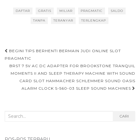
DAFTAR
GRATIS
MILIAR
PRAGMATIC
SALDO
TANPA
TERANYAR
TERLENGKAP
Navigasi
BEGINI TIPS BERHENTI BERMAIN JUDI ONLINE SLOT
tulisan
PRAGMATIC
BRST 7 5V AC DC ADAPTER FOR BROOKSTONE TRANQUIL
MOMENTS II AND SLEEP THERAPY MACHINE WITH SOUND
CARD SLOT HAMMACHER SCHLEMMER SOUND OASIS
ALARM CLOCK S-560-03 SLEEP SOUND MACHINES
Search
CARI
for:
POS-POS TERBARU