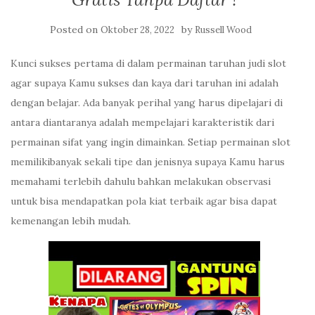
Posted on
by
Oktober 28, 2022
Russell Wood
Kunci sukses pertama di dalam permainan taruhan judi slot
agar supaya Kamu sukses dan kaya dari taruhan ini adalah
dengan belajar. Ada banyak perihal yang harus dipelajari di
antara diantaranya adalah mempelajari karakteristik dari
permainan sifat yang ingin dimainkan. Setiap permainan slot
memilikibanyak sekali tipe dan jenisnya supaya Kamu harus
memahami terlebih dahulu bahkan melakukan observasi
untuk bisa mendapatkan pola kiat terbaik agar bisa dapat
kemenangan lebih mudah.