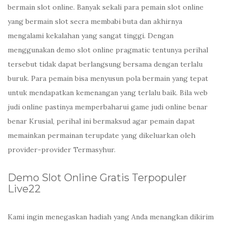
bermain slot online. Banyak sekali para pemain slot online
yang bermain slot secra membabi buta dan akhirnya
mengalami kekalahan yang sangat tinggi. Dengan
menggunakan demo slot online pragmatic tentunya perihal
tersebut tidak dapat berlangsung bersama dengan terlalu
buruk. Para pemain bisa menyusun pola bermain yang tepat
untuk mendapatkan kemenangan yang terlalu baik. Bila web
judi online pastinya memperbaharui game judi online benar
benar Krusial, perihal ini bermaksud agar pemain dapat
memainkan permainan terupdate yang dikeluarkan oleh
provider-provider Termasyhur.
Demo Slot Online Gratis Terpopuler
Live22
Kami ingin menegaskan hadiah yang Anda menangkan dikirim