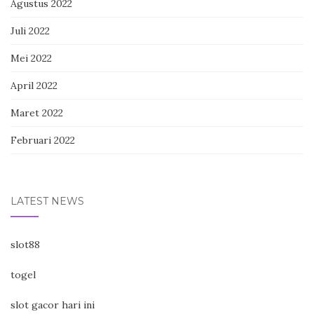
Agustus 2022
Juli 2022
Mei 2022
April 2022
Maret 2022
Februari 2022
LATEST NEWS
slot88
togel
slot gacor hari ini