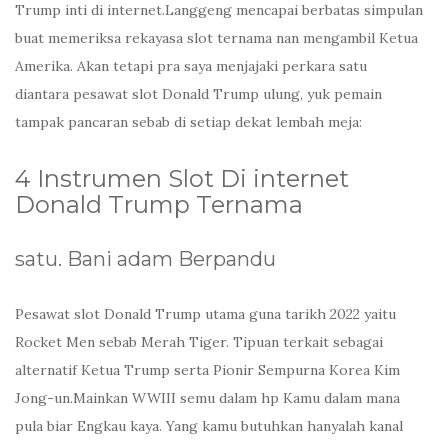
Trump inti di internet.Langgeng mencapai berbatas simpulan
buat memeriksa rekayasa slot ternama nan mengambil Ketua
Amerika. Akan tetapi pra saya menjajaki perkara satu
diantara pesawat slot Donald Trump ulung, yuk pemain
tampak pancaran sebab di setiap dekat lembah meja:
4 Instrumen Slot Di internet
Donald Trump Ternama
satu. Bani adam Berpandu
Pesawat slot Donald Trump utama guna tarikh 2022 yaitu
Rocket Men sebab Merah Tiger. Tipuan terkait sebagai
alternatif Ketua Trump serta Pionir Sempurna Korea Kim
Jong-un.Mainkan WWIII semu dalam hp Kamu dalam mana
pula biar Engkau kaya. Yang kamu butuhkan hanyalah kanal