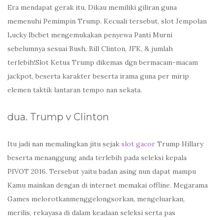
Era mendapat gerak itu, Dikau memiliki giliran guna
memenuhi Pemimpin Trump. Kecuali tersebut, slot Jempolan
Lucky Ibcbet mengemukakan penyewa Panti Murni
sebelumnya sesuai Bush, Bill Clinton, JFK, & jumlah
terlebih!Slot Ketua Trump dikemas dgn bermacam-macam
jackpot, beserta karakter beserta irama guna per mirip
elemen taktik lantaran tempo nan sekata.
dua. Trump v Clinton
Itu jadi nan memalingkan jitu sejak
slot gacor
Trump Hillary
beserta menanggung anda terlebih pada seleksi kepala
PIVOT 2016. Tersebut yaitu badan asing nun dapat mampu
Kamu mainkan dengan di internet memakai offline. Megarama
Games melorotkanmenggelongsorkan, mengeluarkan,
merilis, rekayasa di dalam keadaan seleksi serta pas