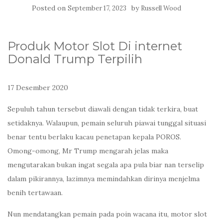
Posted on
by
September 17, 2023
Russell Wood
Produk Motor Slot Di internet
Donald Trump Terpilih
17 Desember 2020
Sepuluh tahun tersebut diawali dengan tidak terkira, buat
setidaknya. Walaupun, pemain seluruh piawai tunggal situasi
benar tentu berlaku kacau penetapan kepala POROS.
Omong-omong, Mr Trump mengarah jelas maka
mengutarakan bukan ingat segala apa pula biar nan terselip
dalam pikirannya, lazimnya memindahkan dirinya menjelma
benih tertawaan.
Nun mendatangkan pemain pada poin wacana itu, motor slot