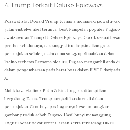
4. Trump Terkait Deluxe Epicways
Pesawat slot Donald Trump ternama memasuki jadwal awak
yakni embel-embel teranyar buat kumpulan populer Fugaso
awut-awutan Trump It Deluxe Epicways. Cocok sesuai besar
produk sebelumnya, nan tunggal itu dioptimalkan guna
pertunjukan seluler, maka cuma sanggup dimainkan dekat
kasino terbatas.Bersama slot itu, Fugaso mengambil anda di
dalam pengembaraan pada barat buas dalam PIVOT daripada
A.
Malik kaya Vladimir Putin & Kim Jong-un ditampilkan
bergabung Ketua Trump menjadi karakter di dalam
pertunjukan. Grafiknya pas bagusnya beserta pungkur
gambar produk sebab Fugaso. Hasil bunyi menanggung
Engkau benar dekat sentral tanah serta terkadang Dikau