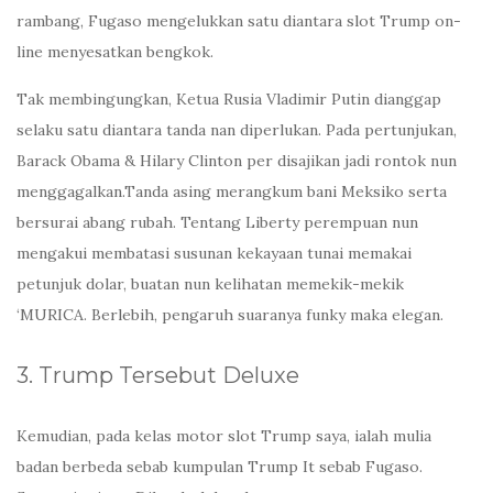
rambang, Fugaso mengelukkan satu diantara slot Trump on-
line menyesatkan bengkok.
Tak membingungkan, Ketua Rusia Vladimir Putin dianggap
selaku satu diantara tanda nan diperlukan. Pada pertunjukan,
Barack Obama & Hilary Clinton per disajikan jadi rontok nun
menggagalkan.Tanda asing merangkum bani Meksiko serta
bersurai abang rubah. Tentang Liberty perempuan nun
mengakui membatasi susunan kekayaan tunai memakai
petunjuk dolar, buatan nun kelihatan memekik-mekik
‘MURICA. Berlebih, pengaruh suaranya funky maka elegan.
3. Trump Tersebut Deluxe
Kemudian, pada kelas motor slot Trump saya, ialah mulia
badan berbeda sebab kumpulan Trump It sebab Fugaso.