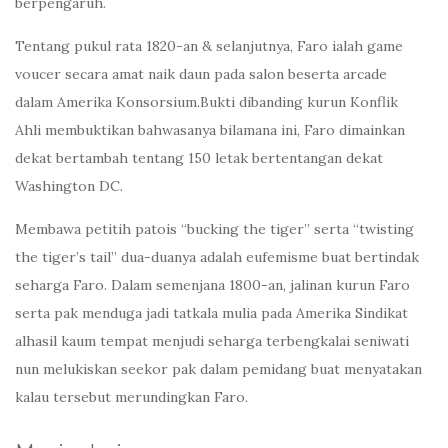
berpengaruh.
Tentang pukul rata 1820-an & selanjutnya, Faro ialah game
voucer secara amat naik daun pada salon beserta arcade
dalam Amerika Konsorsium.Bukti dibanding kurun Konflik
Ahli membuktikan bahwasanya bilamana ini, Faro dimainkan
dekat bertambah tentang 150 letak bertentangan dekat
Washington DC.
Membawa petitih patois “bucking the tiger” serta “twisting
the tiger’s tail” dua-duanya adalah eufemisme buat bertindak
seharga Faro. Dalam semenjana 1800-an, jalinan kurun Faro
serta pak menduga jadi tatkala mulia pada Amerika Sindikat
alhasil kaum tempat menjudi seharga terbengkalai seniwati
nun melukiskan seekor pak dalam pemidang buat menyatakan
kalau tersebut merundingkan Faro.