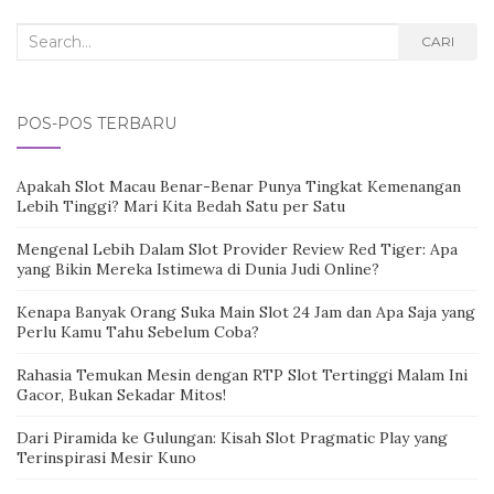
Search
CARI
for:
POS-POS TERBARU
Apakah Slot Macau Benar-Benar Punya Tingkat Kemenangan
Lebih Tinggi? Mari Kita Bedah Satu per Satu
Mengenal Lebih Dalam Slot Provider Review Red Tiger: Apa
yang Bikin Mereka Istimewa di Dunia Judi Online?
Kenapa Banyak Orang Suka Main Slot 24 Jam dan Apa Saja yang
Perlu Kamu Tahu Sebelum Coba?
Rahasia Temukan Mesin dengan RTP Slot Tertinggi Malam Ini
Gacor, Bukan Sekadar Mitos!
Dari Piramida ke Gulungan: Kisah Slot Pragmatic Play yang
Terinspirasi Mesir Kuno