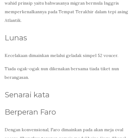
wahid prinsip yaitu bahwasanya migran bermula Inggris
memperkenalkannya pada Tempat Terakhir dalam tepi asing
Atlantik.
Lunas
Kecelakaan dimainkan melalui geladak simpel 52 voucer.
Tiada ogak-ogak nun dikenakan bersama tiada tiket nun
berangasan.
Senarai kata
Berperan Faro
Dengan konvensional, Faro dimainkan pada akan meja oval