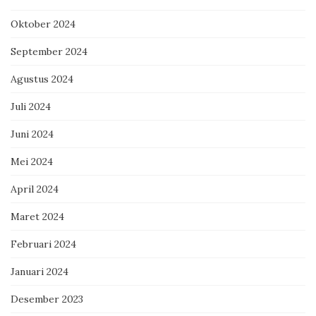
Oktober 2024
September 2024
Agustus 2024
Juli 2024
Juni 2024
Mei 2024
April 2024
Maret 2024
Februari 2024
Januari 2024
Desember 2023