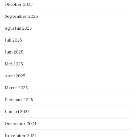
Oktober 2025
September 2025
Agustus 2025
Juli 2025
Juni 2025
Mei 2025
April 2025
Maret 2025
Februari 2025
Januari 2025
Desember 2024
November 2024