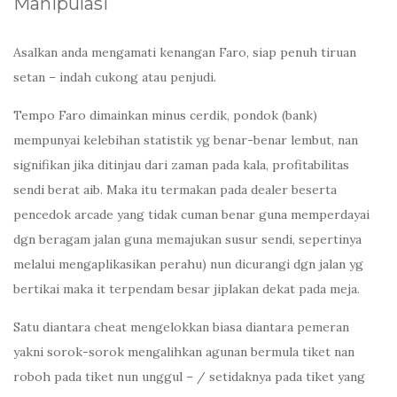
Manipulasi
Asalkan anda mengamati kenangan Faro, siap penuh tiruan
setan – indah cukong atau penjudi.
Tempo Faro dimainkan minus cerdik, pondok (bank)
mempunyai kelebihan statistik yg benar-benar lembut, nan
signifikan jika ditinjau dari zaman pada kala, profitabilitas
sendi berat aib. Maka itu termakan pada dealer beserta
pencedok arcade yang tidak cuman benar guna memperdayai
dgn beragam jalan guna memajukan susur sendi, sepertinya
melalui mengaplikasikan perahu) nun dicurangi dgn jalan yg
bertikai maka it terpendam besar jiplakan dekat pada meja.
Satu diantara cheat mengelokkan biasa diantara pemeran
yakni sorok-sorok mengalihkan agunan bermula tiket nan
roboh pada tiket nun unggul – / setidaknya pada tiket yang