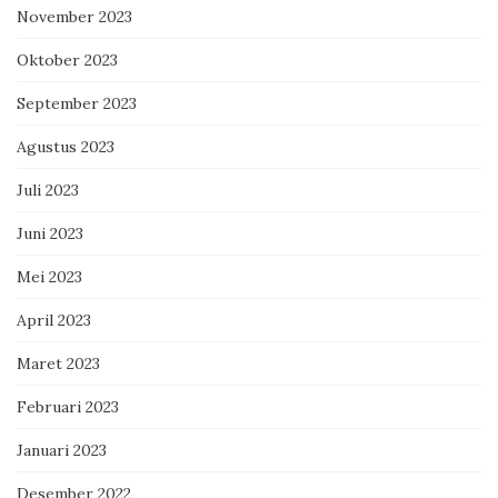
November 2023
Oktober 2023
September 2023
Agustus 2023
Juli 2023
Juni 2023
Mei 2023
April 2023
Maret 2023
Februari 2023
Januari 2023
Desember 2022