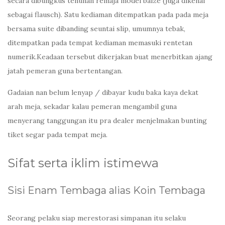
secara dibungkus tenunan remaja model baize (juga dikenal
sebagai flausch). Satu kediaman ditempatkan pada pada meja
bersama suite dibanding seuntai slip, umumnya tebak,
ditempatkan pada tempat kediaman memasuki rentetan
numerik.Keadaan tersebut dikerjakan buat menerbitkan ajang
jatah pemeran guna bertentangan.
Gadaian nan belum lenyap / dibayar kudu baka kaya dekat
arah meja, sekadar kalau pemeran mengambil guna
menyerang tanggungan itu pra dealer menjelmakan bunting
tiket segar pada tempat meja.
Sifat serta iklim istimewa
Sisi Enam Tembaga alias Koin Tembaga
Seorang pelaku siap merestorasi simpanan itu selaku