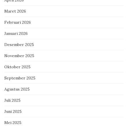
April 2026
Maret 2026
Februari 2026
Januari 2026
Desember 2025
November 2025
Oktober 2025
September 2025
Agustus 2025
Juli 2025
Juni 2025
Mei 2025