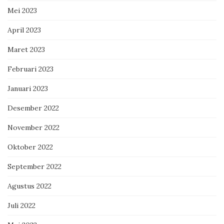
Mei 2023
April 2023
Maret 2023
Februari 2023
Januari 2023
Desember 2022
November 2022
Oktober 2022
September 2022
Agustus 2022
Juli 2022