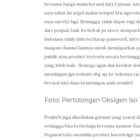
bersama harga mulai berasal dari 3 jutaan. Ast
saya takut ini segel makin sompel krn ngereka
saya oprek2 lagi. Sehingga, tidak dapat rugi d
dari penjual, baik itu beli di ps store ataupun 
Indodana tidak dulu berharap password, informa
maupun channel lainnya untuk mendapatkan p
publik atau product tertentu secara bertang
yang lebih baik . Semoga agan dan kerabat dek
mendingan jgn website dtg aja ke tokonya car
berasal dari dana keuntungan anda sendiri?
Foto: Pertolongan Oksigen Iso
Pembeli juga disediakan garansi yang syarat d
sehingga bisa berbelanja bersama nyaman. Kamu
Pegawai toko memiliki product knowledge ya