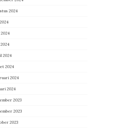
stus 2024
 2024
 2024
 2024
l 2024
et 2024
ruari 2024
ari 2024
ember 2023
ember 2023
ober 2023