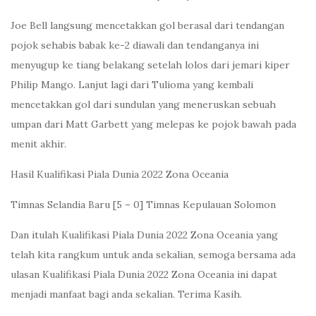
Joe Bell langsung mencetakkan gol berasal dari tendangan
pojok sehabis babak ke-2 diawali dan tendanganya ini
menyugup ke tiang belakang setelah lolos dari jemari kiper
Philip Mango. Lanjut lagi dari Tulioma yang kembali
mencetakkan gol dari sundulan yang meneruskan sebuah
umpan dari Matt Garbett yang melepas ke pojok bawah pada
menit akhir.
Hasil Kualifikasi Piala Dunia 2022 Zona Oceania
Timnas Selandia Baru [5 – 0] Timnas Kepulauan Solomon
Dan itulah Kualifikasi Piala Dunia 2022 Zona Oceania yang
telah kita rangkum untuk anda sekalian, semoga bersama ada
ulasan Kualifikasi Piala Dunia 2022 Zona Oceania ini dapat
menjadi manfaat bagi anda sekalian. Terima Kasih.