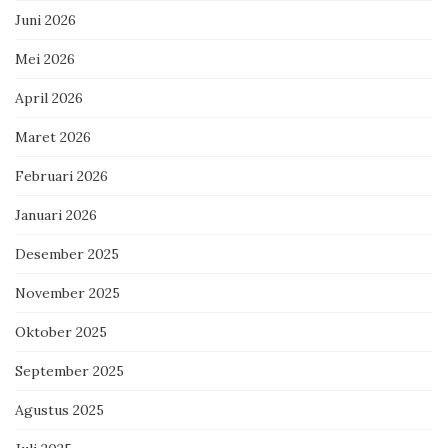
Juni 2026
Mei 2026
April 2026
Maret 2026
Februari 2026
Januari 2026
Desember 2025
November 2025
Oktober 2025
September 2025
Agustus 2025