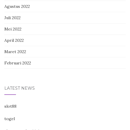
Agustus 2022
Juli 2022
Mei 2022
April 2022
Maret 2022
Februari 2022
LATEST NEWS
slot88
togel