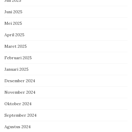
Juli 2025
Juni 2025
Mei 2025
April 2025
Maret 2025
Februari 2025
Januari 2025
Desember 2024
November 2024
Oktober 2024
September 2024
Agustus 2024