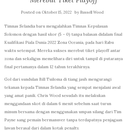
Posted on
by
Oktober 15, 2022
Russell Wood
Timnas Selandia baru mengalahkan Timnas Kepulauan
Solomon dengan hasil skor (5 – 0) tanpa balasan didalam final
Kualifikasi Piala Dunia 2022 Zona Oceania, pada hari Rabu
waktu setempat. Mereka sukses merebut tiket playoff antar
zona dan sekaligus memelihara diri untuk tampil di putaranya
final pertamanya dalam 12 tahun terakhirnya.
Gol dari sundulan Bill Tuiloma di tiang jauh mengurangi
tekanan kepada Timnas Selandia yang sempat menjalani awal
yang amat panik. Chris Wood sesudah itu melakukan
menggandaan skot di dalam 6 menit sebelum saat turun
minum bersama dengan menggunakan umpan silang dari Tim
Payne sang pemain bermanuver tanpa terdapatnya penjagaan
lawan berasal dari dalam kotak penalty.