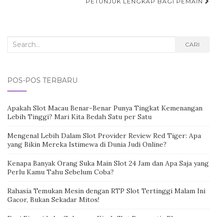
PETUNJUK LENGKAP BAGI PEMAIN
Search
CARI
for:
POS-POS TERBARU
Apakah Slot Macau Benar-Benar Punya Tingkat Kemenangan
Lebih Tinggi? Mari Kita Bedah Satu per Satu
Mengenal Lebih Dalam Slot Provider Review Red Tiger: Apa
yang Bikin Mereka Istimewa di Dunia Judi Online?
Kenapa Banyak Orang Suka Main Slot 24 Jam dan Apa Saja yang
Perlu Kamu Tahu Sebelum Coba?
Rahasia Temukan Mesin dengan RTP Slot Tertinggi Malam Ini
Gacor, Bukan Sekadar Mitos!