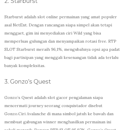
2. Starburst
Starburst adalah slot online permainan yang amat populer
asal NetEnt. Dengan rancangan siapa simpel akan tetapi
menggaet, gim ini menyediakan ciri Wild yang bisa
memperluas gulungan dan menyampaikan rotasi free. RTP
SLOT Starburst meraih 96,1%, mengubahnya opsi apa padat
bagi partisipan yang menggali kesenangan tidak ada terlalu
banyak kompleksitas.
3. Gonzo’s Quest
Gonzo’s Quest adalah slot gacor pengalaman siapa
mencermati journey seorang conquistador disebut
Gonzo.Ciri Avalanche di mana simbol jatuh ke bawah dan
membuat gabungan winner menghasilkan permainan ini