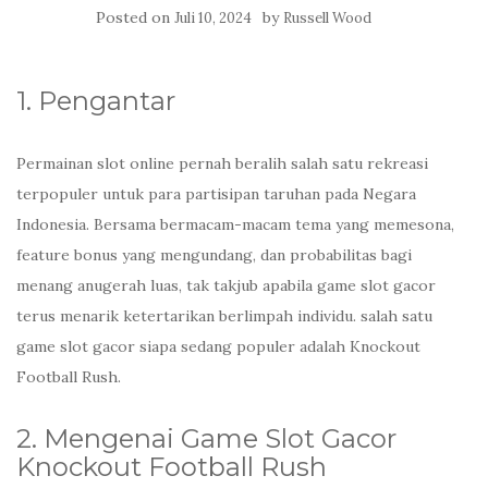
Posted on
by
Juli 10, 2024
Russell Wood
1. Pengantar
Permainan slot online pernah beralih salah satu rekreasi
terpopuler untuk para partisipan taruhan pada Negara
Indonesia. Bersama bermacam-macam tema yang memesona,
feature bonus yang mengundang, dan probabilitas bagi
menang anugerah luas, tak takjub apabila game slot gacor
terus menarik ketertarikan berlimpah individu. salah satu
game slot gacor siapa sedang populer adalah Knockout
Football Rush.
2. Mengenai Game Slot Gacor
Knockout Football Rush