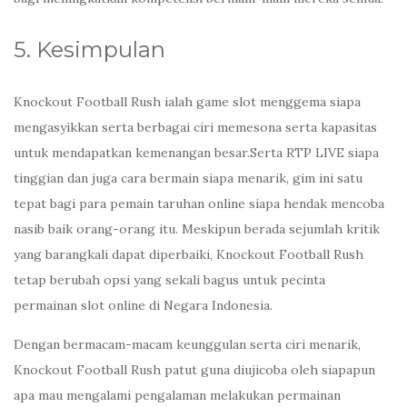
5. Kesimpulan
Knockout Football Rush ialah game slot menggema siapa
mengasyikkan serta berbagai ciri memesona serta kapasitas
untuk mendapatkan kemenangan besar.Serta RTP LIVE siapa
tinggian dan juga cara bermain siapa menarik, gim ini satu
tepat bagi para pemain taruhan online siapa hendak mencoba
nasib baik orang-orang itu. Meskipun berada sejumlah kritik
yang barangkali dapat diperbaiki, Knockout Football Rush
tetap berubah opsi yang sekali bagus untuk pecinta
permainan slot online di Negara Indonesia.
Dengan bermacam-macam keunggulan serta ciri menarik,
Knockout Football Rush patut guna diujicoba oleh siapapun
apa mau mengalami pengalaman melakukan permainan