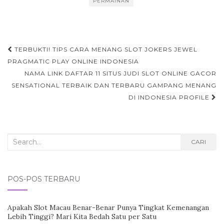
PERMAINAN
Navigasi
TERBUKTI! TIPS CARA MENANG SLOT JOKERS JEWEL
tulisan
PRAGMATIC PLAY ONLINE INDONESIA
NAMA LINK DAFTAR 11 SITUS JUDI SLOT ONLINE GACOR
SENSATIONAL TERBAIK DAN TERBARU GAMPANG MENANG
DI INDONESIA PROFILE
Search
CARI
for:
POS-POS TERBARU
Apakah Slot Macau Benar-Benar Punya Tingkat Kemenangan
Lebih Tinggi? Mari Kita Bedah Satu per Satu