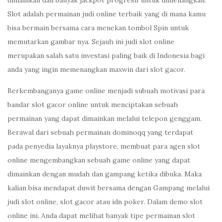
Slot adalah permainan judi online terbaik yang di mana kamu
bisa bermain bersama cara menekan tombol Spin untuk
memutarkan gambar nya. Sejauh ini judi slot online
merupakan salah satu investasi paling baik di Indonesia bagi
anda yang ingin memenangkan maxwin dari slot gacor.
Berkembanganya game online menjadi subuah motivasi para
bandar slot gacor online untuk menciptakan sebuah
permainan yang dapat dimainkan melalui telepon genggam.
Berawal dari sebuah permainan dominoqq yang terdapat
pada penyedia layaknya playstore, membuat para agen slot
online mengembangkan sebuah game online yang dapat
dimainkan dengan mudah dan gampang ketika dibuka. Maka
kalian bisa mendapat duwit bersama dengan Gampang melalui
judi slot online, slot gacor atau idn poker. Dalam demo slot
online ini, Anda dapat melihat banyak tipe permainan slot