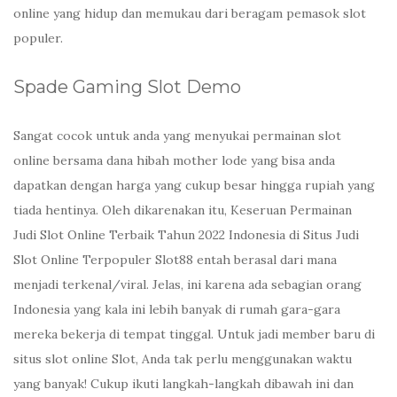
online yang hidup dan memukau dari beragam pemasok slot
populer.
Spade Gaming Slot Demo
Sangat cocok untuk anda yang menyukai permainan slot
online bersama dana hibah mother lode yang bisa anda
dapatkan dengan harga yang cukup besar hingga rupiah yang
tiada hentinya. Oleh dikarenakan itu, Keseruan Permainan
Judi Slot Online Terbaik Tahun 2022 Indonesia di Situs Judi
Slot Online Terpopuler Slot88 entah berasal dari mana
menjadi terkenal/viral. Jelas, ini karena ada sebagian orang
Indonesia yang kala ini lebih banyak di rumah gara-gara
mereka bekerja di tempat tinggal. Untuk jadi member baru di
situs slot online Slot, Anda tak perlu menggunakan waktu
yang banyak! Cukup ikuti langkah-langkah dibawah ini dan