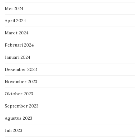
Mei 2024
April 2024
Maret 2024
Februari 2024
Januari 2024
Desember 2023
November 2023
Oktober 2023
September 2023
Agustus 2023
Juli 2023