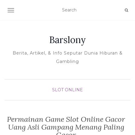
TOGGLE NAVIGATION
Barslony
Berita, Artikel, & Info Seputar Dunia Hiburan &
Gambling
SLOT ONLINE
Permainan Game Slot Online Gacor
Uang Asli Gampang Menang Paling
Gacor