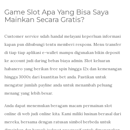
Game Slot Apa Yang Bisa Saya
Mainkan Secara Gratis?
Customer service udah handal melayani keperluan informasi
kapan pun dihubungi tentu memberi respons. Menu transfer
di tiap tiap aplikasi e-wallet mampu digunakan bikin deposit
ke account judi daring bebas biaya admin. Slot keluaran
habanero yang berikan free spin hingga 12x dan kemenangan
hingga 3000x dari kuantitas bet anda. Pastikan untuk
mengatur jumlah payline anda untuk menambah peluang
menang yang lebih besar.
Anda dapat menemukan beragam macam permainan slot
online di web judi online kita. Kami miliki lusinan berasal dari
mereka, bersama dengan ratusan simbol berbeda untuk
dimainkan dan banyak jackpot progresif untuk dimenangkan.