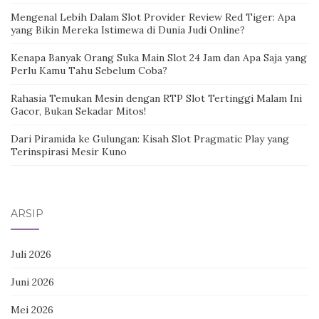
Mengenal Lebih Dalam Slot Provider Review Red Tiger: Apa
yang Bikin Mereka Istimewa di Dunia Judi Online?
Kenapa Banyak Orang Suka Main Slot 24 Jam dan Apa Saja yang
Perlu Kamu Tahu Sebelum Coba?
Rahasia Temukan Mesin dengan RTP Slot Tertinggi Malam Ini
Gacor, Bukan Sekadar Mitos!
Dari Piramida ke Gulungan: Kisah Slot Pragmatic Play yang
Terinspirasi Mesir Kuno
ARSIP
Juli 2026
Juni 2026
Mei 2026