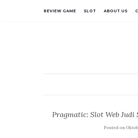
REVIEW GAME
SLOT
ABOUT US
Pragmatic: Slot Web Judi 
Posted on
Oktob