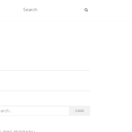
rch
CARI