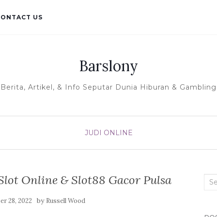
CONTACT US
Barslony
Berita, Artikel, & Info Seputar Dunia Hiburan & Gambling
JUDI ONLINE
Slot Online & Slot88 Gacor Pulsa
Sea
for:
by
er 28, 2022
Russell Wood