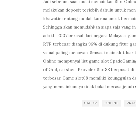
Jadi sebelum saat mulai memainkan Slot Onli
melakukan deposit terlebih dahulu untuk men
khawatir tentang modal, karena untuk bermain
Sehingga akan memudahkan siapa saja yang in
ada th. 2007 berasal dari negara Malaysia, gam
RTP terbesar diangka 96% di dukung fitur game
visual paling menawan. Sensasi main slot luar
Online mempunyai list game slot SpadeGaming m
of God, cai shen. Provider Slot88 berpusat di
terbesar, Game slot88 memiliki keunggulan da
yang memainkannya tidak bakal merasa jenuh s
GACOR
ONLINE
PRAG