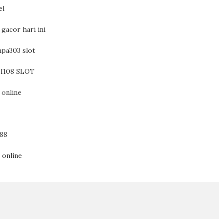
el
 gacor hari ini
pa303 slot
I108 SLOT
 online
t88
 online