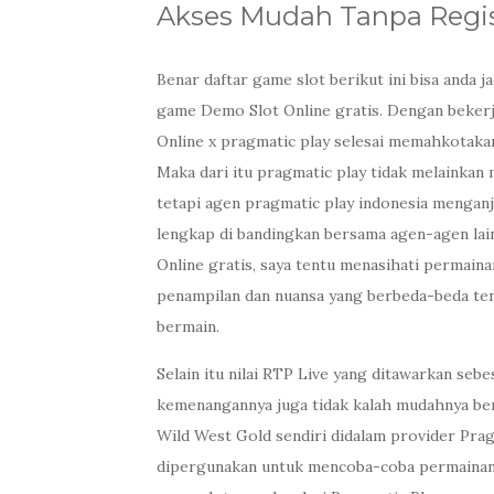
Akses Mudah Tanpa Regis
Benar daftar game slot berikut ini bisa anda
game Demo Slot Online gratis. Dengan bekerja
Online x pragmatic play selesai memahkotakan
Maka dari itu pragmatic play tidak melainkan
tetapi agen pragmatic play indonesia mengan
lengkap di bandingkan bersama agen-agen lai
Online gratis, saya tentu menasihati permaina
penampilan dan nuansa yang berbeda-beda ten
bermain.
Selain itu nilai RTP Live yang ditawarkan se
kemenangannya juga tidak kalah mudahnya ber
Wild West Gold sendiri didalam provider Pragm
dipergunakan untuk mencoba-coba permainan.