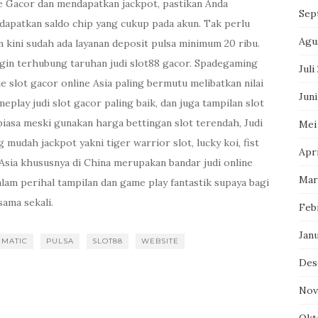
ne Gacor dan mendapatkan jackpot, pastikan Anda
Sep
dapatkan saldo chip yang cukup pada akun. Tak perlu
Agu
 kini sudah ada layanan deposit pulsa minimum 20 ribu.
gin terhubung taruhan judi slot88 gacor. Spadegaming
Juli
e slot gacor online Asia paling bermutu melibatkan nilai
Juni
play judi slot gacor paling baik, dan juga tampilan slot
 biasa meski gunakan harga bettingan slot terendah, Judi
Mei
udah jackpot yakni tiger warrior slot, lucky koi, fist
Apri
 Asia khususnya di China merupakan bandar judi online
Mar
lam perihal tampilan dan game play fantastik supaya bagi
ama sekali.
Feb
Janu
MATIC
PULSA
SLOT88
WEBSITE
Des
Nov