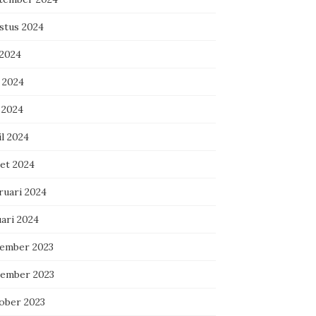
stus 2024
 2024
 2024
 2024
l 2024
et 2024
ruari 2024
ari 2024
ember 2023
ember 2023
ober 2023