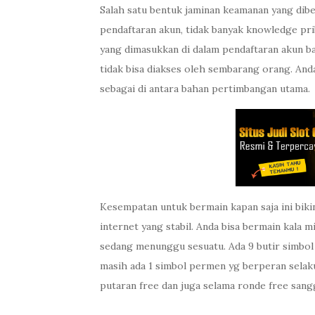
Salah satu bentuk jaminan keamanan yang dibe
pendaftaran akun, tidak banyak knowledge prib
yang dimasukkan di dalam pendaftaran akun bak
tidak bisa diakses oleh sembarang orang. And
sebagai di antara bahan pertimbangan utama.
Kesempatan untuk bermain kapan saja ini biki
internet yang stabil. Anda bisa bermain kala 
sedang menunggu sesuatu. Ada 9 butir simbol 
masih ada 1 simbol permen yg berperan selak
putaran free dan juga selama ronde free sanggu