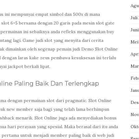
Agu
pus ini mempunyai empat simbol dan 500x di mana
Juli
slot 6×5 bersama dengan 20 garis pada mesin slot gate
Juni
a permainan ini sebaiknya anda refleks menggunakan buy
ang lagi. Game judi slot yang menyita dari cerita
Mei
ak dimainkan oleh segenap pemain judi Demo Slot Online
Apri
l dengan laras kake zeus pembawa kesuksesan ini terlalu
Mar
i jackpot berkali lipat.
Feb
line Paling Baik Dan Terlengkap
Janu
ma dengan permainan slot dari pragmatic. Slot Online
Des
uk new member saja bagi yang telah lama berhimpun
Nov
hback menarik. Slot Online juga ada menyediakan bonus
emua hari perayaan yang spesial. Maka berasal dari itu anda
Okt
t pertama untuk menjadi member paling baik di web judi
Sep