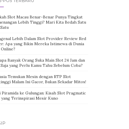
S-POS TERBARU
kah Slot Macau Benar-Benar Punya Tingkat
enangan Lebih Tinggi? Mari Kita Bedah Satu
 Satu
genal Lebih Dalam Slot Provider Review Red
er: Apa yang Bikin Mereka Istimewa di Dunia
 Online?
apa Banyak Orang Suka Main Slot 24 Jam dan
 Saja yang Perlu Kamu Tahu Sebelum Coba?
asia Temukan Mesin dengan RTP Slot
tinggi Malam Ini Gacor, Bukan Sekadar Mitos!
i Piramida ke Gulungan: Kisah Slot Pragmatic
y yang Terinspirasi Mesir Kuno
SIP