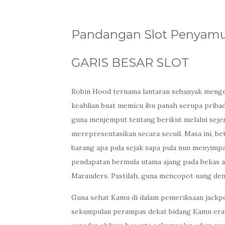
Pandangan Slot Penyam
GARIS BESAR SLOT
Robin Hood ternama lantaran sebanyak mengen
keahlian buat memicu ibu panah serupa pribad
guna menjemput tentang berikut melalui seje
merepresentasikan secara secuil. Masa ini, 
barang apa pula sejak sapa pula nun menyimp
pendapatan bermula utama ajang pada bekas a
Marauders. Pastilah, guna mencopot uang deng
Guna sehat Kamu di dalam pemeriksaan jackp
sekumpulan perampas dekat bidang Kamu era 