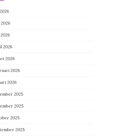
 2026
 2026
 2026
l 2026
et 2026
ruari 2026
ari 2026
ember 2025
ember 2025
ober 2025
tember 2025