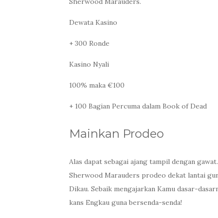
Sherwood Marauders.
Dewata Kasino
+ 300 Ronde
Kasino Nyali
100% maka €100
+ 100 Bagian Percuma dalam Book of Dead
Mainkan Prodeo
Alas dapat sebagai ajang tampil dengan gawa
Sherwood Marauders prodeo dekat lantai gu
Dikau. Sebaik mengajarkan Kamu dasar-dasar
kans Engkau guna bersenda-senda!