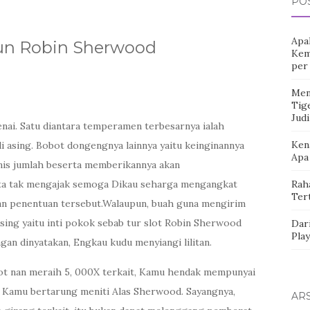
PO
Apa
un Robin Sherwood
Kem
per
Men
Tig
Judi
ai. Satu diantara temperamen terbesarnya ialah
Ken
i asing. Bobot dongengnya lainnya yaitu keinginannya
Apa
nis jumlah beserta memberikannya akan
beta tak mengajak semoga Dikau seharga mengangkat
Rah
Ter
an penentuan tersebut.Walaupun, buah guna mengirim
sing yaitu inti pokok sebab tur slot Robin Sherwood
Dar
Pla
an dinyatakan, Engkau kudu menyiangi lilitan.
ot nan meraih 5, 000X terkait, Kamu hendak mempunyai
Kamu bertarung meniti Alas Sherwood. Sayangnya,
AR