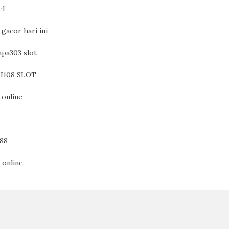
el
 gacor hari ini
pa303 slot
I108 SLOT
 online
t88
 online