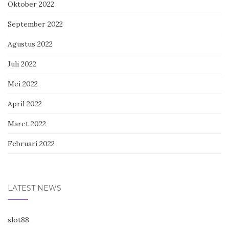
Oktober 2022
September 2022
Agustus 2022
Juli 2022
Mei 2022
April 2022
Maret 2022
Februari 2022
LATEST NEWS
slot88