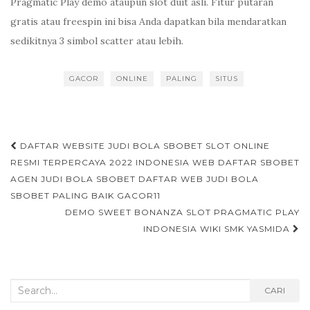
Pragmatic Play demo ataupun slot duit asli. Fitur putaran
gratis atau freespin ini bisa Anda dapatkan bila mendaratkan
sedikitnya 3 simbol scatter atau lebih.
GACOR
ONLINE
PALING
SITUS
Navigasi
DAFTAR WEBSITE JUDI BOLA SBOBET SLOT ONLINE
tulisan
RESMI TERPERCAYA 2022 INDONESIA WEB DAFTAR SBOBET
AGEN JUDI BOLA SBOBET DAFTAR WEB JUDI BOLA
SBOBET PALING BAIK GACOR11
DEMO SWEET BONANZA SLOT PRAGMATIC PLAY
INDONESIA WIKI SMK YASMIDA
Search
CARI
for: