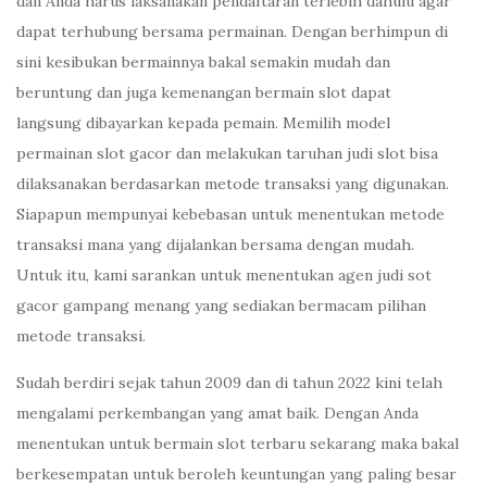
dan Anda harus laksanakan pendaftaran terlebih dahulu agar
dapat terhubung bersama permainan. Dengan berhimpun di
sini kesibukan bermainnya bakal semakin mudah dan
beruntung dan juga kemenangan bermain slot dapat
langsung dibayarkan kepada pemain. Memilih model
permainan slot gacor dan melakukan taruhan judi slot bisa
dilaksanakan berdasarkan metode transaksi yang digunakan.
Siapapun mempunyai kebebasan untuk menentukan metode
transaksi mana yang dijalankan bersama dengan mudah.
Untuk itu, kami sarankan untuk menentukan agen judi sot
gacor gampang menang yang sediakan bermacam pilihan
metode transaksi.
Sudah berdiri sejak tahun 2009 dan di tahun 2022 kini telah
mengalami perkembangan yang amat baik. Dengan Anda
menentukan untuk bermain slot terbaru sekarang maka bakal
berkesempatan untuk beroleh keuntungan yang paling besar