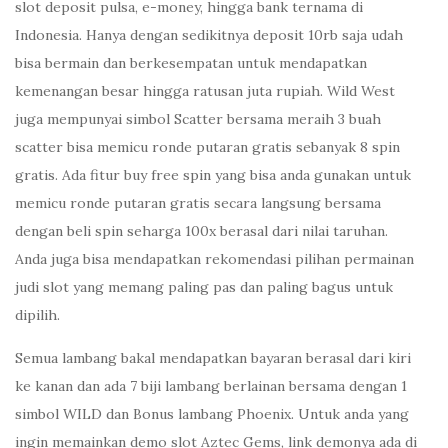
slot deposit pulsa, e-money, hingga bank ternama di
Indonesia. Hanya dengan sedikitnya deposit 10rb saja udah
bisa bermain dan berkesempatan untuk mendapatkan
kemenangan besar hingga ratusan juta rupiah. Wild West
juga mempunyai simbol Scatter bersama meraih 3 buah
scatter bisa memicu ronde putaran gratis sebanyak 8 spin
gratis. Ada fitur buy free spin yang bisa anda gunakan untuk
memicu ronde putaran gratis secara langsung bersama
dengan beli spin seharga 100x berasal dari nilai taruhan.
Anda juga bisa mendapatkan rekomendasi pilihan permainan
judi slot yang memang paling pas dan paling bagus untuk
dipilih.
Semua lambang bakal mendapatkan bayaran berasal dari kiri
ke kanan dan ada 7 biji lambang berlainan bersama dengan 1
simbol WILD dan Bonus lambang Phoenix. Untuk anda yang
ingin memainkan demo slot Aztec Gems, link demonya ada di