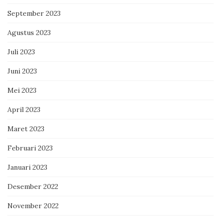
September 2023
Agustus 2023
Juli 2023
Juni 2023
Mei 2023
April 2023
Maret 2023
Februari 2023
Januari 2023
Desember 2022
November 2022