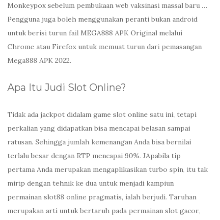
Monkeypox sebelum pembukaan web vaksinasi massal baru …
Pengguna juga boleh menggunakan peranti bukan android
untuk berisi turun fail MEGA888 APK Original melalui
Chrome atau Firefox untuk memuat turun dari pemasangan
Mega888 APK 2022.
Apa Itu Judi Slot Online?
Tidak ada jackpot didalam game slot online satu ini, tetapi
perkalian yang didapatkan bisa mencapai belasan sampai
ratusan. Sehingga jumlah kemenangan Anda bisa bernilai
terlalu besar dengan RTP mencapai 90%. JApabila tip
pertama Anda merupakan mengaplikasikan turbo spin, itu tak
mirip dengan tehnik ke dua untuk menjadi kampiun
permainan slot88 online pragmatis, ialah berjudi. Taruhan
merupakan arti untuk bertaruh pada permainan slot gacor,