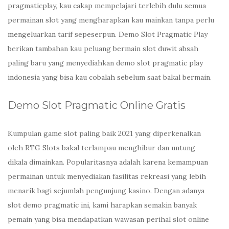
pragmaticplay, kau cakap mempelajari terlebih dulu semua
permainan slot yang mengharapkan kau mainkan tanpa perlu
mengeluarkan tarif sepeserpun. Demo Slot Pragmatic Play
berikan tambahan kau peluang bermain slot duwit absah
paling baru yang menyediahkan demo slot pragmatic play
indonesia yang bisa kau cobalah sebelum saat bakal bermain.
Demo Slot Pragmatic Online Gratis
Kumpulan game slot paling baik 2021 yang diperkenalkan
oleh RTG Slots bakal terlampau menghibur dan untung
dikala dimainkan. Popularitasnya adalah karena kemampuan
permainan untuk menyediakan fasilitas rekreasi yang lebih
menarik bagi sejumlah pengunjung kasino. Dengan adanya
slot demo pragmatic ini, kami harapkan semakin banyak
pemain yang bisa mendapatkan wawasan perihal slot online