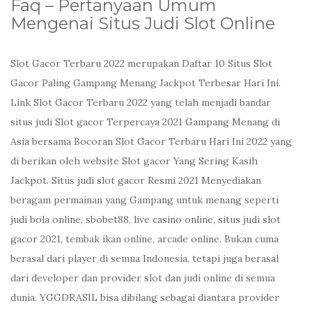
Faq – Pertanyaan Umum
Mengenai Situs Judi Slot Online
Slot Gacor Terbaru 2022 merupakan Daftar 10 Situs Slot
Gacor Paling Gampang Menang Jackpot Terbesar Hari Ini.
Link Slot Gacor Terbaru 2022 yang telah menjadi bandar
situs judi Slot gacor Terpercaya 2021 Gampang Menang di
Asia bersama Bocoran Slot Gacor Terbaru Hari Ini 2022 yang
di berikan oleh website Slot gacor Yang Sering Kasih
Jackpot. Situs judi slot gacor Resmi 2021 Menyediakan
beragam permainan yang Gampang untuk menang seperti
judi bola online, sbobet88, live casino online, situs judi slot
gacor 2021, tembak ikan online, arcade online. Bukan cuma
berasal dari player di semua Indonesia, tetapi juga berasal
dari developer dan provider slot dan judi online di semua
dunia. YGGDRASIL bisa dibilang sebagai diantara provider