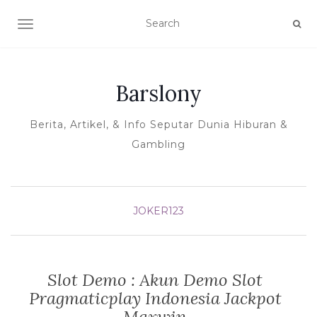
TOGGLE NAVIGATION
Barslony
Berita, Artikel, & Info Seputar Dunia Hiburan &
Gambling
JOKER123
Slot Demo : Akun Demo Slot
Pragmaticplay Indonesia Jackpot
Maxwin