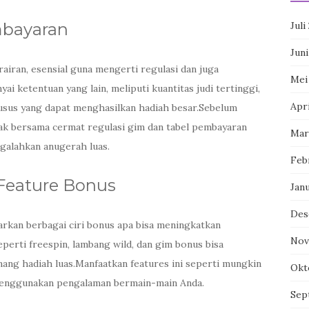
mbayaran
Juli
Juni
airan, esensial guna mengerti regulasi dan juga
Mei
 ketentuan yang lain, meliputi kuantitas judi tertinggi,
Apri
husus yang dapat menghasilkan hadiah besar.Sebelum
ak bersama cermat regulasi gim dan tabel pembayaran
Mar
alahkan anugerah luas.
Feb
Feature Bonus
Janu
Des
arkan berbagai ciri bonus apa bisa meningkatkan
Nov
perti freespin, lambang wild, dan gim bonus bisa
g hadiah luas.Manfaatkan features ini seperti mungkin
Okt
menggunakan pengalaman bermain-main Anda.
Sep