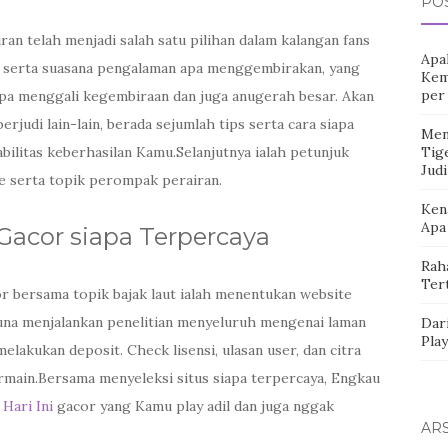
PO
an telah menjadi salah satu pilihan dalam kalangan fans
Apa
ik serta suasana pengalaman apa menggembirakan, yang
Kem
per
iapa menggali kegembiraan dan juga anugerah besar. Akan
rjudi lain-lain, berada sejumlah tips serta cara siapa
Men
itas keberhasilan Kamu.Selanjutnya ialah petunjuk
Tig
Judi
e serta topik perompak perairan.
Ken
Apa
acor siapa Terpercaya
Rah
Ter
r bersama topik bajak laut ialah menentukan website
guna menjalankan penelitian menyeluruh mengenai laman
Dar
Pla
lakukan deposit. Check lisensi, ulasan user, dan citra
rmain.Bersama menyeleksi situs siapa terpercaya, Engkau
Hari Ini
gacor yang Kamu play adil dan juga nggak
AR