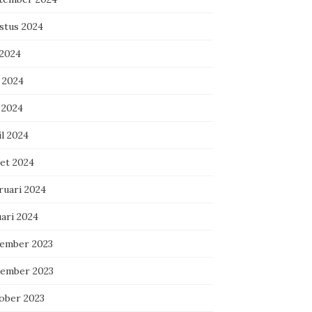
stus 2024
 2024
 2024
 2024
l 2024
et 2024
ruari 2024
ari 2024
ember 2023
ember 2023
ober 2023