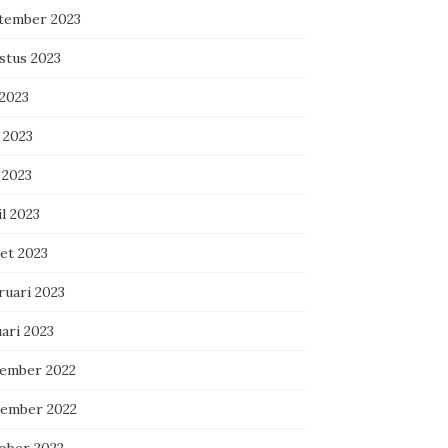
tember 2023
stus 2023
 2023
 2023
 2023
l 2023
et 2023
ruari 2023
ari 2023
ember 2022
ember 2022