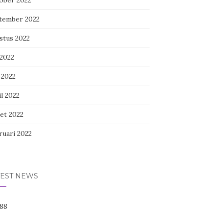
ober 2022
tember 2022
stus 2022
 2022
 2022
l 2022
et 2022
ruari 2022
TEST NEWS
t88