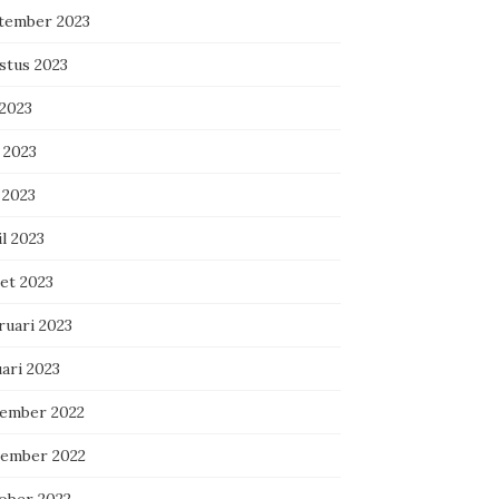
tember 2023
stus 2023
 2023
 2023
 2023
l 2023
et 2023
ruari 2023
ari 2023
ember 2022
ember 2022