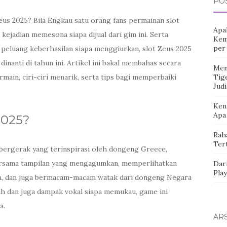
PO
s 2025? Bila Engkau satu orang fans permainan slot
Apa
kejadian memesona siapa dijual dari gim ini. Serta
Kem
per
 peluang keberhasilan siapa menggiurkan, slot Zeus 2025
inanti di tahun ini. Artikel ini bakal membahas secara
Men
rmain, ciri-ciri menarik, serta tips bagi memperbaiki
Tig
Judi
Ken
Apa
2025?
Rah
Ter
 bergerak yang terinspirasi oleh dongeng Greece,
 bersama tampilan yang mengagumkan, memperlihatkan
Dar
Pla
ota, dan juga bermacam-macam watak dari dongeng Negara
h dan juga dampak vokal siapa memukau, game ini
a.
AR