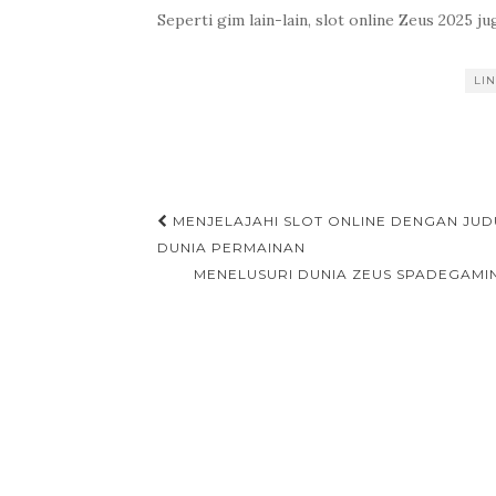
Seperti gim lain-lain, slot online Zeus 2025 j
LI
Navigasi
MENJELAJAHI SLOT ONLINE DENGAN JU
tulisan
DUNIA PERMAINAN
MENELUSURI DUNIA ZEUS SPADEGAMI