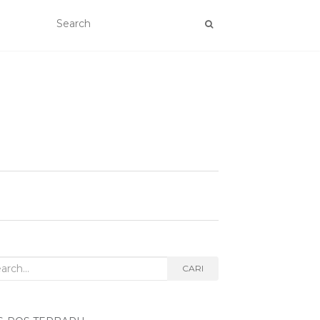
rch
CARI