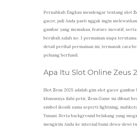
Pernahkah Engkau mendengar tentang slot Zeu
gacor, jadi Anda pasti nggak ingin melewatkan 
gambar yang memukau, feature inovatif, serta
berubah salah no. 1 permainan siapa terutama d
detail perihal permainan ini, termasuk cara be
peluang berhasil.
Apa Itu Slot Online Zeus 
Slot Zeus 2025 adalah gim slot gacor gambar
khususnya ilahi petir, Zeus.Game ini dibuat
simbol ikonik sama seperti lightning, mahk
Yunani. Serta background belakang yang mega
mengirim Anda ke internal bumi dewa-dewi tu