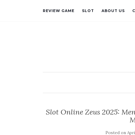
REVIEW GAME
SLOT
ABOUT US
Slot Online Zeus 2025: Me
M
Posted on
Apri