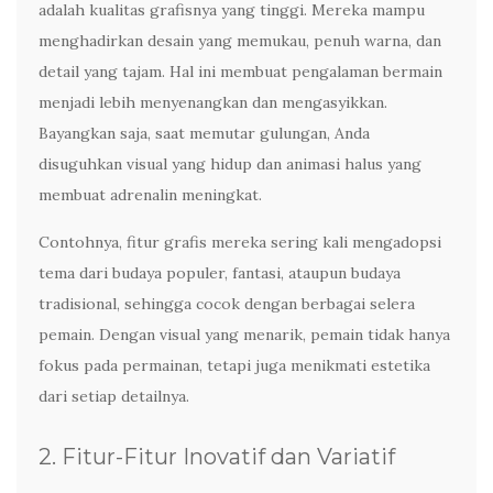
adalah kualitas grafisnya yang tinggi. Mereka mampu
menghadirkan desain yang memukau, penuh warna, dan
detail yang tajam. Hal ini membuat pengalaman bermain
menjadi lebih menyenangkan dan mengasyikkan.
Bayangkan saja, saat memutar gulungan, Anda
disuguhkan visual yang hidup dan animasi halus yang
membuat adrenalin meningkat.
Contohnya, fitur grafis mereka sering kali mengadopsi
tema dari budaya populer, fantasi, ataupun budaya
tradisional, sehingga cocok dengan berbagai selera
pemain. Dengan visual yang menarik, pemain tidak hanya
fokus pada permainan, tetapi juga menikmati estetika
dari setiap detailnya.
2. Fitur-Fitur Inovatif dan Variatif