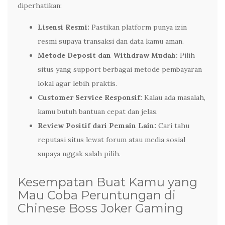
diperhatikan:
Lisensi Resmi:
Pastikan platform punya izin
resmi supaya transaksi dan data kamu aman.
Metode Deposit dan Withdraw Mudah:
Pilih
situs yang support berbagai metode pembayaran
lokal agar lebih praktis.
Customer Service Responsif:
Kalau ada masalah,
kamu butuh bantuan cepat dan jelas.
Review Positif dari Pemain Lain:
Cari tahu
reputasi situs lewat forum atau media sosial
supaya nggak salah pilih.
Kesempatan Buat Kamu yang
Mau Coba Peruntungan di
Chinese Boss Joker Gaming