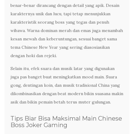
benar-benar dirancang dengan detail yang apik. Desain
karakternya unik dan lucu, tapi tetap menunjukkan
karakteristik seorang boss yang tegas dan penuh
wibawa. Warna dominan merah dan emas juga menambah
kesan mewah dan keberuntungan, sesuai banget sama
tema Chinese New Year yang sering diasosiasikan
dengan hoki dan rejeki.
Selain itu, efek suara dan musik latar yang digunakan
juga pas banget buat meningkatkan mood main. Suara
gong, dentingan koin, dan musik tradisional China yang
dikombinasikan dengan beat modern bikin suasana makin
asik dan bikin pemain betah terus muter gulungan.
Tips Biar Bisa Maksimal Main Chinese
Boss Joker Gaming