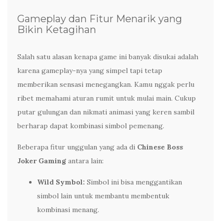
Gameplay dan Fitur Menarik yang
Bikin Ketagihan
Salah satu alasan kenapa game ini banyak disukai adalah
karena gameplay-nya yang simpel tapi tetap
memberikan sensasi menegangkan. Kamu nggak perlu
ribet memahami aturan rumit untuk mulai main. Cukup
putar gulungan dan nikmati animasi yang keren sambil
berharap dapat kombinasi simbol pemenang.
Beberapa fitur unggulan yang ada di
Chinese Boss
Joker Gaming
antara lain:
Wild Symbol:
Simbol ini bisa menggantikan
simbol lain untuk membantu membentuk
kombinasi menang.