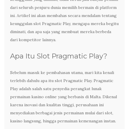
dari seluruh penjuru dunia memilih bermain di platform
ini. Artikel ini akan membahas secara mendalam tentang
keunggulan slot Pragmatic Play, mengapa mereka begitu
diminati, dan apa saja yang membuat mereka berbeda
dari kompetitor lainnya.
Apa Itu Slot Pragmatic Play?
Sebelum masuk ke pembahasan utama, mari kita kenali
terlebih dahulu apa itu slot Pragmatic Play. Pragmatic
Play adalah salah satu penyedia perangkat lunak
permainan kasino online yang berbasis di Malta. Dikenal
karena inovasi dan kualitas tinggi, perusahaan ini
menyediakan berbagai jenis permainan mulai dari slot,
kasino langsung, hingga permainan kemenangan instan.