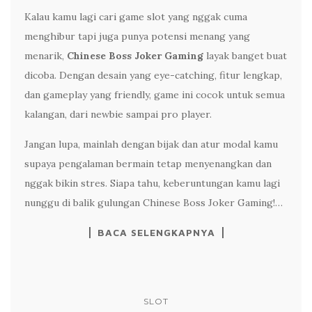
Kalau kamu lagi cari game slot yang nggak cuma
menghibur tapi juga punya potensi menang yang
menarik,
Chinese Boss Joker Gaming
layak banget buat
dicoba. Dengan desain yang eye-catching, fitur lengkap,
dan gameplay yang friendly, game ini cocok untuk semua
kalangan, dari newbie sampai pro player.
Jangan lupa, mainlah dengan bijak dan atur modal kamu
supaya pengalaman bermain tetap menyenangkan dan
nggak bikin stres. Siapa tahu, keberuntungan kamu lagi
nunggu di balik gulungan Chinese Boss Joker Gaming!…
BACA SELENGKAPNYA
SLOT