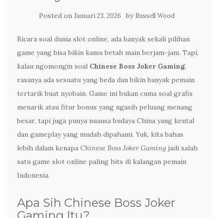
Posted on
by
Januari 23, 2026
Russell Wood
Bicara soal dunia slot online, ada banyak sekali pilihan
game yang bisa bikin kamu betah main berjam-jam. Tapi,
kalau ngomongin soal
Chinese Boss Joker Gaming
,
rasanya ada sesuatu yang beda dan bikin banyak pemain
tertarik buat nyobain. Game ini bukan cuma soal grafis
menarik atau fitur bonus yang ngasih peluang menang
besar, tapi juga punya nuansa budaya China yang kental
dan gameplay yang mudah dipahami. Yuk, kita bahas
lebih dalam kenapa
Chinese Boss Joker Gaming
jadi salah
satu game slot online paling hits di kalangan pemain
Indonesia.
Apa Sih Chinese Boss Joker
Gaming Itu?