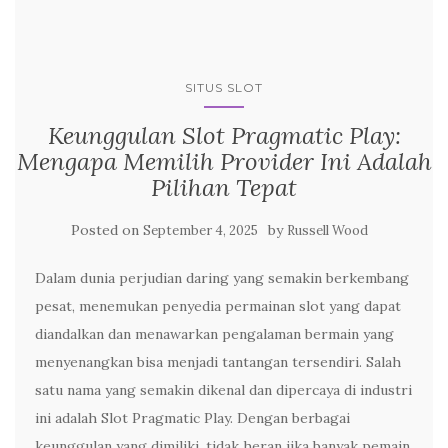
SITUS SLOT
Keunggulan Slot Pragmatic Play:
Mengapa Memilih Provider Ini Adalah
Pilihan Tepat
Posted on
by
September 4, 2025
Russell Wood
Dalam dunia perjudian daring yang semakin berkembang
pesat, menemukan penyedia permainan slot yang dapat
diandalkan dan menawarkan pengalaman bermain yang
menyenangkan bisa menjadi tantangan tersendiri. Salah
satu nama yang semakin dikenal dan dipercaya di industri
ini adalah Slot Pragmatic Play. Dengan berbagai
keunggulan yang dimiliki, tidak heran jika banyak pemain