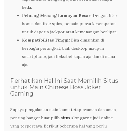
beda.
Peluang Menang Lumayan Besar:
Dengan fitur
bonus dan free spins, pemain punya kesempatan
untuk dapetin jackpot atau kemenangan berlipat.
Kompatibilitas Tinggi:
Bisa dimainkan di
berbagai perangkat, baik desktop maupun
smartphone, jadi fleksibel kapan aja dan di mana
aja.
Perhatikan Hal Ini Saat Memilih Situs
untuk Main Chinese Boss Joker
Gaming
Supaya pengalaman main kamu tetap nyaman dan aman,
penting banget buat pilih
situs slot gacor
judi online
yang terpercaya. Berikut beberapa hal yang perlu