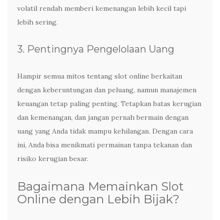
volatil rendah memberi kemenangan lebih kecil tapi
lebih sering.
3. Pentingnya Pengelolaan Uang
Hampir semua mitos tentang slot online berkaitan
dengan keberuntungan dan peluang, namun manajemen
keuangan tetap paling penting. Tetapkan batas kerugian
dan kemenangan, dan jangan pernah bermain dengan
uang yang Anda tidak mampu kehilangan. Dengan cara
ini, Anda bisa menikmati permainan tanpa tekanan dan
risiko kerugian besar.
Bagaimana Memainkan Slot
Online dengan Lebih Bijak?