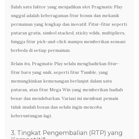
Salah satu faktor yang menjadikan slot Pragmatic Play
unggul adalah keberagaman fitur bonus dan mekanik
permainan yang lengkap dan inovatif. Fitur-fitur seperti
putaran gratis, simbol stacked, sticky wilds, multipliers,
hingga fitur pick-and-click mampu memberikan sensasi
berbeda di setiap permainan.
Selain itu, Pragmatic Play selalu menghadirkan fitur-
fitur baru yang unik, seperti fitur Tumble, yang
memungkinkan kemenangan berlanjut dalam satu
putaran, atau fitur Mega Win yang memberikan hadiah
besar dan mendebarkan. Variasi ini membuat pemain
tidak mudah bosan dan selalu ingin mencoba
keberuntungan lagi.
3. Tingkat Pengembalian (RTP) yang