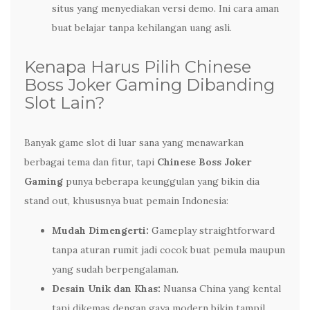
situs yang menyediakan versi demo. Ini cara aman
buat belajar tanpa kehilangan uang asli.
Kenapa Harus Pilih Chinese
Boss Joker Gaming Dibanding
Slot Lain?
Banyak game slot di luar sana yang menawarkan
berbagai tema dan fitur, tapi
Chinese Boss Joker
Gaming
punya beberapa keunggulan yang bikin dia
stand out, khususnya buat pemain Indonesia:
Mudah Dimengerti:
Gameplay straightforward
tanpa aturan rumit jadi cocok buat pemula maupun
yang sudah berpengalaman.
Desain Unik dan Khas:
Nuansa China yang kental
tapi dikemas dengan gaya modern bikin tampil