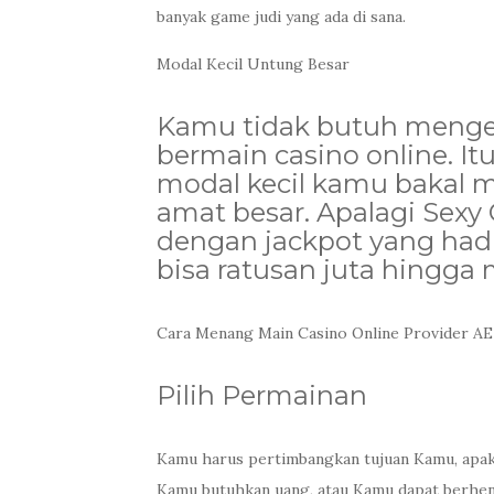
banyak game judi yang ada di sana.
Modal Kecil Untung Besar
Kamu tidak butuh menge
bermain casino online. 
modal kecil kamu bakal
amat besar. Apalagi Sexy
dengan jackpot yang hadi
bisa ratusan juta hingga 
Cara Menang Main Casino Online Provider AE
Pilih Permainan
Kamu harus pertimbangkan tujuan Kamu, apak
Kamu butuhkan uang, atau Kamu dapat berhe