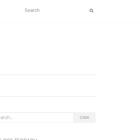
rch
CARI