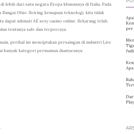
PO
i lebih dari satu negara Eropa khususnya di Italia. Pada
 Sungai Ohio. Seiring kemajuan teknologi, kita tidak
Apa
ita dapat nikmati AE sexy casino online. Sekarang telah
Kem
per
dan tentunya safe dan terpercaya.
Men
in, perihal ini menciptakan persaingan di industri Live
Tig
i banyak kategori permainan diantaranya:
Judi
Ken
Apa
Rah
Ter
Dar
Pla
r
AR