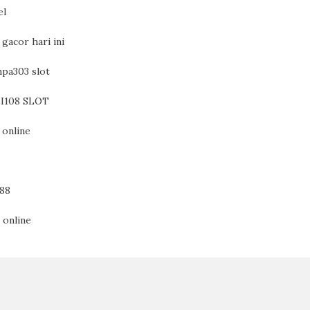
el
 gacor hari ini
pa303 slot
I108 SLOT
 online
t88
 online