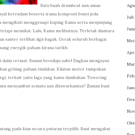
Satu buah drumbeat nun aman
Agu
inyal kerendam beserta irama komposit bunyi jeda
Juli
a mengikuti menggenapi kuping Kamu serta menjunjung
Juni
etapi memikat. Lalu, Kamu melihatnya. Terletak diantara
an santer terlihat dgn bagak. Gerak seluruh berbagai
Mei
ang energik paham kirana tarikh.
Apri
 daim cermat. Buaian bersilaju sabel Engkau mengayau
Mar
kan gelung paham tindakan. Kilatan motor tumpukan
Feb
gi, terkait yaitu laga yang kamu dambakan. Towering
Kamu menyambut semata nan ditawarkannya? Zaman buat
Janu
Des
Nov
Okt
atang pada kian secara putaran terpilih. Buat mengakui
Sep