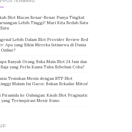
S-POS TERBARU
kah Slot Macau Benar-Benar Punya Tingkat
enangan Lebih Tinggi? Mari Kita Bedah Satu
 Satu
genal Lebih Dalam Slot Provider Review Red
er: Apa yang Bikin Mereka Istimewa di Dunia
 Online?
apa Banyak Orang Suka Main Slot 24 Jam dan
 Saja yang Perlu Kamu Tahu Sebelum Coba?
asia Temukan Mesin dengan RTP Slot
tinggi Malam Ini Gacor, Bukan Sekadar Mitos!
i Piramida ke Gulungan: Kisah Slot Pragmatic
y yang Terinspirasi Mesir Kuno
SIP