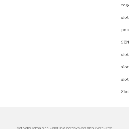
tog
slot
pom
SEN
slot
slot
slo
Slot
Activello Tema oleh
Colorlib
diberdayakan oleh
WordPress