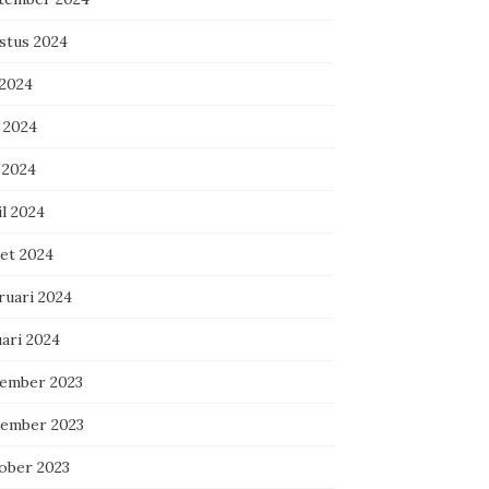
stus 2024
 2024
 2024
 2024
l 2024
et 2024
ruari 2024
ari 2024
ember 2023
ember 2023
ober 2023