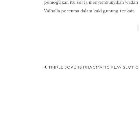
pemogokan itu serta menyembunyikan wadah E
Valhalla percuma dalam kaki gunung terkait.
Navigasi
TRIPLE JOKERS PRAGMATIC PLAY SLOT O
tulisan