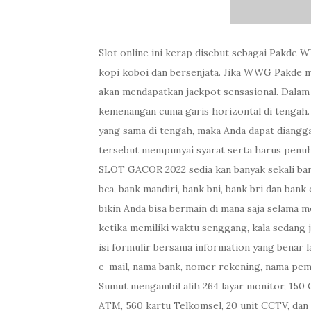
Slot online ini kerap disebut sebagai Pakd
kopi koboi dan bersenjata. Jika WWG Pakde 
akan mendapatkan jackpot sensasional. Dalam s
kemenangan cuma garis horizontal di tengah.
yang sama di tengah, maka Anda dapat diangg
tersebut mempunyai syarat serta harus penuh
SLOT GACOR 2022 sedia kan banyak sekali ban
bca, bank mandiri, bank bni, bank bri dan ban
bikin Anda bisa bermain di mana saja selama m
ketika memiliki waktu senggang, kala sedang 
isi formulir bersama information yang benar
e-mail, nama bank, nomer rekening, nama pemil
Sumut mengambil alih 264 layar monitor, 150 
ATM, 560 kartu Telkomsel, 20 unit CCTV, dan 