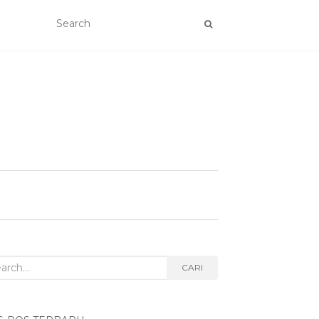
rch
CARI