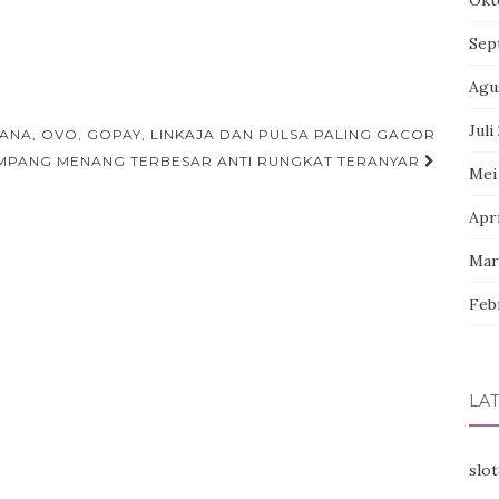
Okt
Sep
Agu
Juli
DANA, OVO, GOPAY, LINKAJA DAN PULSA PALING GACOR
MPANG MENANG TERBESAR ANTI RUNGKAT TERANYAR
Mei
Apri
Mar
Feb
LA
slo