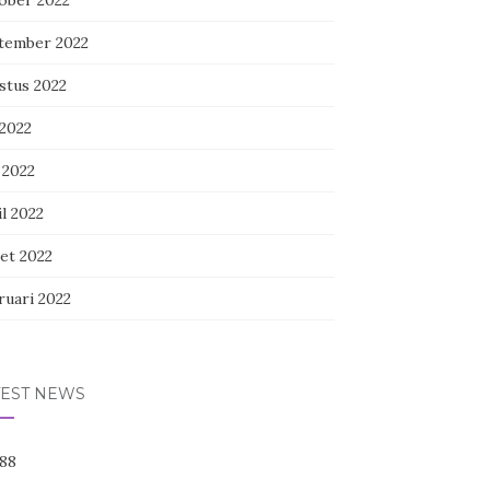
ober 2022
tember 2022
stus 2022
 2022
 2022
l 2022
et 2022
ruari 2022
TEST NEWS
t88