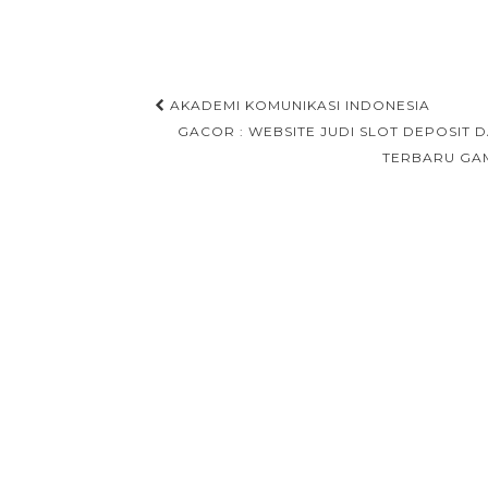
Navigasi
AKADEMI KOMUNIKASI INDONESIA
tulisan
GACOR : WEBSITE JUDI SLOT DEPOSIT 
TERBARU GA