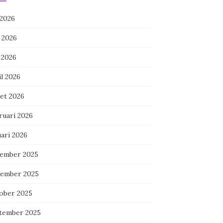
 2026
 2026
 2026
l 2026
et 2026
ruari 2026
ari 2026
ember 2025
ember 2025
ober 2025
tember 2025