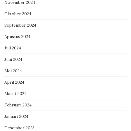
November 2024
Oktober 2024
September 2024
Agustus 2024
Juli 2024
Juni 2024
Mei 2024
April 2024
Maret 2024
Februari 2024
Januari 2024
Desember 2023