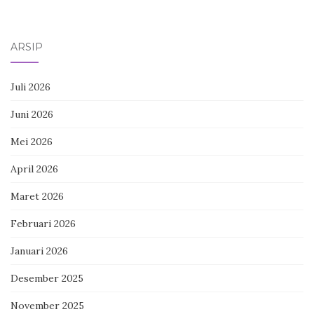
ARSIP
Juli 2026
Juni 2026
Mei 2026
April 2026
Maret 2026
Februari 2026
Januari 2026
Desember 2025
November 2025