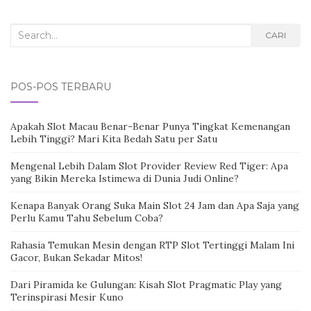
Search
CARI
for:
POS-POS TERBARU
Apakah Slot Macau Benar-Benar Punya Tingkat Kemenangan
Lebih Tinggi? Mari Kita Bedah Satu per Satu
Mengenal Lebih Dalam Slot Provider Review Red Tiger: Apa
yang Bikin Mereka Istimewa di Dunia Judi Online?
Kenapa Banyak Orang Suka Main Slot 24 Jam dan Apa Saja yang
Perlu Kamu Tahu Sebelum Coba?
Rahasia Temukan Mesin dengan RTP Slot Tertinggi Malam Ini
Gacor, Bukan Sekadar Mitos!
Dari Piramida ke Gulungan: Kisah Slot Pragmatic Play yang
Terinspirasi Mesir Kuno