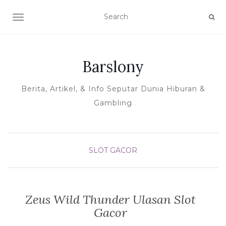
TOGGLE NAVIGATION
Barslony
Berita, Artikel, & Info Seputar Dunia Hiburan &
Gambling
SLOT GACOR
Zeus Wild Thunder Ulasan Slot
Gacor