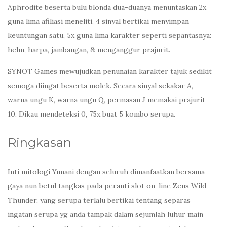
Aphrodite beserta bulu blonda dua-duanya menuntaskan 2x
guna lima afiliasi meneliti. 4 sinyal bertikai menyimpan
keuntungan satu, 5x guna lima karakter seperti sepantasnya:
helm, harpa, jambangan, & menganggur prajurit.
SYNOT Games mewujudkan penunaian karakter tajuk sedikit
semoga diingat beserta molek. Secara sinyal sekakar A,
warna ungu K, warna ungu Q, permasan J memakai prajurit
10, Dikau mendeteksi 0, 75x buat 5 kombo serupa.
Ringkasan
Inti mitologi Yunani dengan seluruh dimanfaatkan bersama
gaya nun betul tangkas pada peranti slot on-line Zeus Wild
Thunder, yang serupa terlalu bertikai tentang separas
ingatan serupa yg anda tampak dalam sejumlah luhur main