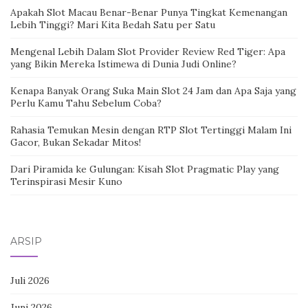
Apakah Slot Macau Benar-Benar Punya Tingkat Kemenangan
Lebih Tinggi? Mari Kita Bedah Satu per Satu
Mengenal Lebih Dalam Slot Provider Review Red Tiger: Apa
yang Bikin Mereka Istimewa di Dunia Judi Online?
Kenapa Banyak Orang Suka Main Slot 24 Jam dan Apa Saja yang
Perlu Kamu Tahu Sebelum Coba?
Rahasia Temukan Mesin dengan RTP Slot Tertinggi Malam Ini
Gacor, Bukan Sekadar Mitos!
Dari Piramida ke Gulungan: Kisah Slot Pragmatic Play yang
Terinspirasi Mesir Kuno
ARSIP
Juli 2026
Juni 2026