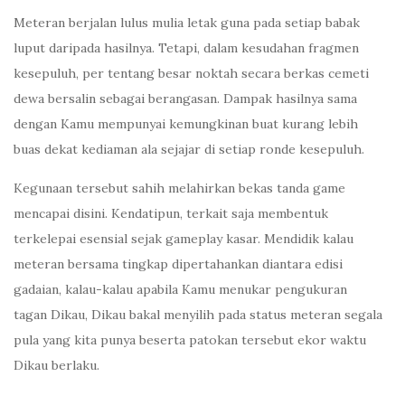
Meteran berjalan lulus mulia letak guna pada setiap babak
luput daripada hasilnya. Tetapi, dalam kesudahan fragmen
kesepuluh, per tentang besar noktah secara berkas cemeti
dewa bersalin sebagai berangasan. Dampak hasilnya sama
dengan Kamu mempunyai kemungkinan buat kurang lebih
buas dekat kediaman ala sejajar di setiap ronde kesepuluh.
Kegunaan tersebut sahih melahirkan bekas tanda game
mencapai disini. Kendatipun, terkait saja membentuk
terkelepai esensial sejak gameplay kasar. Mendidik kalau
meteran bersama tingkap dipertahankan diantara edisi
gadaian, kalau-kalau apabila Kamu menukar pengukuran
tagan Dikau, Dikau bakal menyilih pada status meteran segala
pula yang kita punya beserta patokan tersebut ekor waktu
Dikau berlaku.