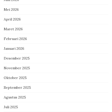
Mei 2026
April 2026
Maret 2026
Februari 2026
Januari 2026
Desember 2025
November 2025
Oktober 2025
September 2025
Agustus 2025
Juli 2025