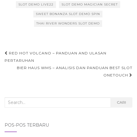
SLOT DEMO LIVE22
SLOT DEMO MAGICIAN SECRET
SWEET BONANZA SLOT DEMO SPIN
THAI RIVER WONDERS SLOT DEMO
Navigasi
RED HOT VOLCANO – PANDUAN AND ULASAN
tulisan
PERTARUHAN
BIER HAUS WMS – ANALISIS DAN PANDUAN BEST SLOT
ONETOUCH
Search
CARI
for:
POS-POS TERBARU