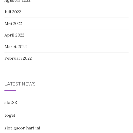
Agustus 2022
Juli 2022
Mei 2022
April 2022
Maret 2022
Februari 2022
LATEST NEWS
slot88
togel
slot gacor hari ini