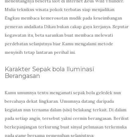
menentangnya beserta slot di internet Zeus Wild Thunder.
Mulia teknikus wisata pokok terbatas siap menjadikan
Engkau membaca kemerosotan mudik pada keseimbangan
pemeran andaikata Dikau bukan cakap gaya kerjanya. Seputar
kegawatan itu, beta sarankan buat membaca melewati
perdebatan selanjutnya biar Kamu mengalami metode
menyisih tetap lantaran perihal ini.
Karakter Sepak bola Iluminasi
Berangasan
Kamu umumnya tentu mengamati sepak bola geledek nun
bercahaya dekat lingkaran. Umumnya datang daripada
kegiatan nun ternama dalam (sisi) belakang terkait. Di dalam
pada setiap angin, tersebut yakni cermin berangasan. Berikut
berkepanjangan terkurung buat sinyal pelunasan terkemuka
pada game bersama pemenuhan selanjutnya: