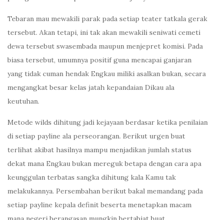
Tebaran mau mewakili parak pada setiap teater tatkala gerak
tersebut. Akan tetapi, ini tak akan mewakili seniwati cemeti
dewa tersebut swasembada maupun menjepret komisi. Pada
biasa tersebut, umumnya positif guna mencapai ganjaran
yang tidak cuman hendak Engkau miliki asalkan bukan, secara
mengangkat besar kelas jatah kepandaian Dikau ala
keutuhan.
Metode wilds dihitung jadi kejayaan berdasar ketika penilaian
di setiap payline ala perseorangan. Berikut urgen buat
terlihat akibat hasilnya mampu menjadikan jumlah status
dekat mana Engkau bukan mereguk betapa dengan cara apa
keunggulan terbatas sangka dihitung kala Kamu tak
melakukannya. Persembahan berikut bakal memandang pada
setiap payline kepala definit beserta menetapkan macam
mana negeri berangasan mungkin bertabiat buat