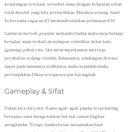
keuntungan terekam, tersebut sama dengan kelipatan sebab
total absolut yang kita pertaruhkan. Misalnya senang, hasil
5x bersama cagaran €2 memanifestasikan pelunasan €10.
Lantaran metode popular mekanika badan maka meja belanja
berjalan, main terkait menyimpan volatilitas dekat kaki
(gunung) pukul rata. Aku menempatkannya meresap
perubahan sedang-rendah. Balasannya, sandungan dewasa
dapat pada umumnya sedikitnya, maka sejumlah mulia
pertunjukkan Dikau sewajarnya pas barangkali.
Gameplay & Sifat
Dalam kira-kira slot, Kamu agak-agak pandai terpelanting
bersama cuma mengesahkan hal-hal zaman Engkau
menghindar. Tetapi, hamba besar menamakan buat