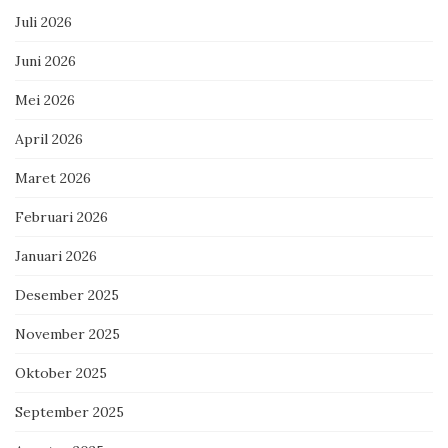
Juli 2026
Juni 2026
Mei 2026
April 2026
Maret 2026
Februari 2026
Januari 2026
Desember 2025
November 2025
Oktober 2025
September 2025