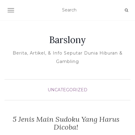
TOGGLE NAVIGATION
Barslony
Berita, Artikel, & Info Seputar Dunia Hiburan &
Gambling
UNCATEGORIZED
5 Jenis Main Sudoku Yang Harus
Dicoba!