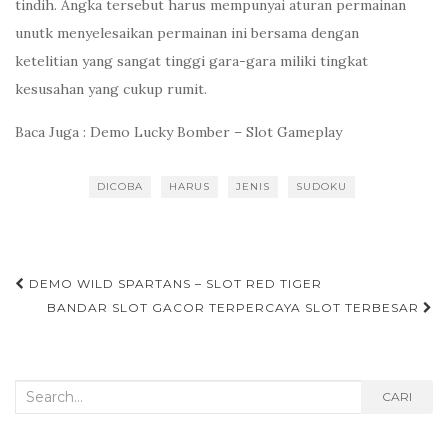
tindih. Angka tersebut harus mempunyai aturan permainan
unutk menyelesaikan permainan ini bersama dengan
ketelitian yang sangat tinggi gara-gara miliki tingkat
kesusahan yang cukup rumit.
Baca Juga : Demo Lucky Bomber – Slot Gameplay
DICOBA
HARUS
JENIS
SUDOKU
Navigasi
DEMO WILD SPARTANS – SLOT RED TIGER
tulisan
BANDAR SLOT GACOR TERPERCAYA SLOT TERBESAR
Search
CARI
for: