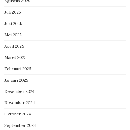
Agustus 2025
Juli 2025
Juni 2025
Mei 2025
April 2025
Maret 2025
Februari 2025
Januari 2025
Desember 2024
November 2024
Oktober 2024
September 2024