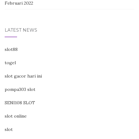
Februari 2022
LATEST NEWS
slot88
togel
slot gacor hari ini
pompa303 slot
SENI108 SLOT
slot online
slot