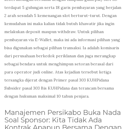
terdapat 5 gulungan serta 18 garis pembayaran yang berjalan
2 arah sesudah 5 kemenangan slot berturut-turut. Dengan
kemudahan ini maka kalian tidak butuh khawatir jika ingin
melakukan deposit maupun withdraw. Untuk pilihan
pembayaran via E-Wallet, maka ini ada informasi pilihan yang
bisa digunakan sebagai pilihan transaksi. Ia adalah komisaris
dari perusahaan berkedok periklanan dan juga merangkap
sebagai bendara untuk menghimpun setoran berasal dari
para operator judi online. Atas kejadian tersebut ketiga
tersangka dijerat dengan Primer pasal 303 KUHPidana
Subsider pasal 303 Bis KUHPidana dan terancam bersama
dengan hukuman maksimal 10 tahun penjara.
Manajemen Persikabo Buka Nada
Soal Sponsor: Kita Tidak Ada
Kontrak Apapun Bersama Dengan