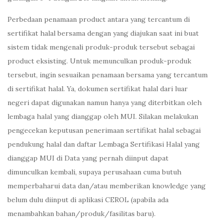
Perbedaan penamaan product antara yang tercantum di
sertifikat halal bersama dengan yang diajukan saat ini buat
sistem tidak mengenali produk-produk tersebut sebagai
product eksisting. Untuk memunculkan produk-produk
tersebut, ingin sesuaikan penamaan bersama yang tercantum
di sertifikat halal. Ya, dokumen sertifikat halal dari luar
negeri dapat digunakan namun hanya yang diterbitkan oleh
lembaga halal yang dianggap oleh MUI. Silakan melakukan
pengecekan keputusan penerimaan sertifikat halal sebagai
pendukung halal dan daftar Lembaga Sertifikasi Halal yang
dianggap MUI di Data yang pernah diinput dapat
dimunculkan kembali, supaya perusahaan cuma butuh
memperbaharui data dan/atau memberikan knowledge yang
belum dulu diinput di aplikasi CEROL (apabila ada
menambahkan bahan/produk/fasilitas baru).