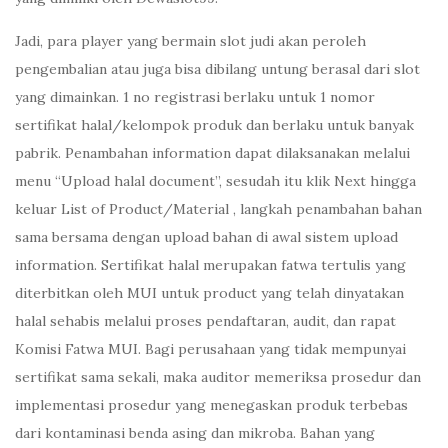
Jadi, para player yang bermain slot judi akan peroleh
pengembalian atau juga bisa dibilang untung berasal dari slot
yang dimainkan. 1 no registrasi berlaku untuk 1 nomor
sertifikat halal/kelompok produk dan berlaku untuk banyak
pabrik. Penambahan information dapat dilaksanakan melalui
menu “Upload halal document”, sesudah itu klik Next hingga
keluar List of Product/Material , langkah penambahan bahan
sama bersama dengan upload bahan di awal sistem upload
information. Sertifikat halal merupakan fatwa tertulis yang
diterbitkan oleh MUI untuk product yang telah dinyatakan
halal sehabis melalui proses pendaftaran, audit, dan rapat
Komisi Fatwa MUI. Bagi perusahaan yang tidak mempunyai
sertifikat sama sekali, maka auditor memeriksa prosedur dan
implementasi prosedur yang menegaskan produk terbebas
dari kontaminasi benda asing dan mikroba. Bahan yang