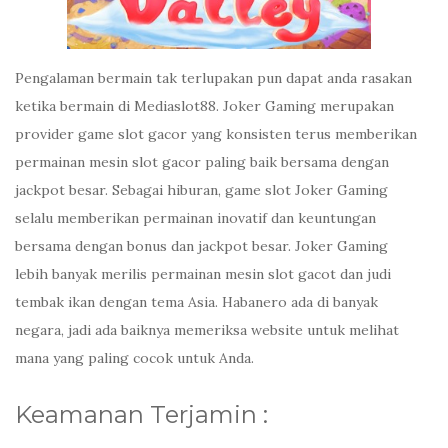
Pengalaman bermain tak terlupakan pun dapat anda rasakan
ketika bermain di Mediaslot88. Joker Gaming merupakan
provider game slot gacor yang konsisten terus memberikan
permainan mesin slot gacor paling baik bersama dengan
jackpot besar. Sebagai hiburan, game slot Joker Gaming
selalu memberikan permainan inovatif dan keuntungan
bersama dengan bonus dan jackpot besar. Joker Gaming
lebih banyak merilis permainan mesin slot gacot dan judi
tembak ikan dengan tema Asia. Habanero ada di banyak
negara, jadi ada baiknya memeriksa website untuk melihat
mana yang paling cocok untuk Anda.
Keamanan Terjamin :