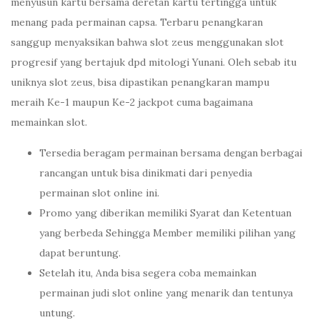
menyusun kartu bersama deretan kartu tertingga untuk
menang pada permainan capsa. Terbaru penangkaran
sanggup menyaksikan bahwa slot zeus menggunakan slot
progresif yang bertajuk dpd mitologi Yunani. Oleh sebab itu
uniknya slot zeus, bisa dipastikan penangkaran mampu
meraih Ke-1 maupun Ke-2 jackpot cuma bagaimana
memainkan slot.
Tersedia beragam permainan bersama dengan berbagai
rancangan untuk bisa dinikmati dari penyedia
permainan slot online ini.
Promo yang diberikan memiliki Syarat dan Ketentuan
yang berbeda Sehingga Member memiliki pilihan yang
dapat beruntung.
Setelah itu, Anda bisa segera coba memainkan
permainan judi slot online yang menarik dan tentunya
untung.