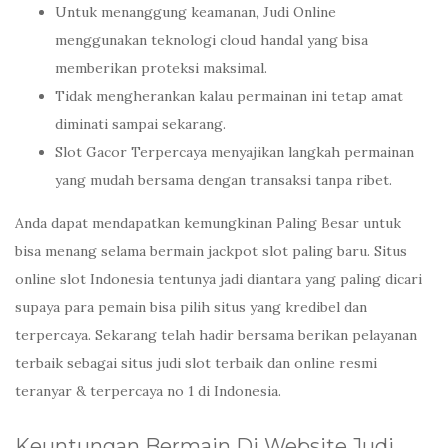
Untuk menanggung keamanan, Judi Online
menggunakan teknologi cloud handal yang bisa
memberikan proteksi maksimal.
Tidak mengherankan kalau permainan ini tetap amat
diminati sampai sekarang.
Slot Gacor Terpercaya menyajikan langkah permainan
yang mudah bersama dengan transaksi tanpa ribet.
Anda dapat mendapatkan kemungkinan Paling Besar untuk
bisa menang selama bermain jackpot slot paling baru. Situs
online slot Indonesia tentunya jadi diantara yang paling dicari
supaya para pemain bisa pilih situs yang kredibel dan
terpercaya. Sekarang telah hadir bersama berikan pelayanan
terbaik sebagai situs judi slot terbaik dan online resmi
teranyar & terpercaya no 1 di Indonesia.
Keuntungan Bermain Di Website Judi