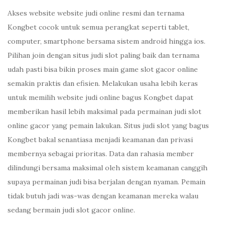
Akses website website judi online resmi dan ternama
Kongbet cocok untuk semua perangkat seperti tablet,
computer, smartphone bersama sistem android hingga ios.
Pilihan join dengan situs judi slot paling baik dan ternama
udah pasti bisa bikin proses main game slot gacor online
semakin praktis dan efisien. Melakukan usaha lebih keras
untuk memilih website judi online bagus Kongbet dapat
memberikan hasil lebih maksimal pada permainan judi slot
online gacor yang pemain lakukan. Situs judi slot yang bagus
Kongbet bakal senantiasa menjadi keamanan dan privasi
membernya sebagai prioritas. Data dan rahasia member
dilindungi bersama maksimal oleh sistem keamanan canggih
supaya permainan judi bisa berjalan dengan nyaman. Pemain
tidak butuh jadi was-was dengan keamanan mereka walau
sedang bermain judi slot gacor online.