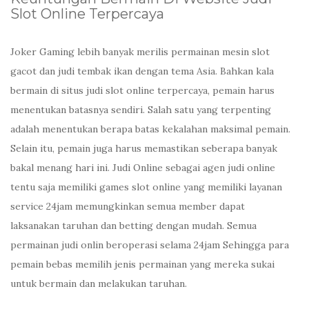
Slot Online Terpercaya
Joker Gaming lebih banyak merilis permainan mesin slot
gacot dan judi tembak ikan dengan tema Asia. Bahkan kala
bermain di situs judi slot online terpercaya, pemain harus
menentukan batasnya sendiri. Salah satu yang terpenting
adalah menentukan berapa batas kekalahan maksimal pemain.
Selain itu, pemain juga harus memastikan seberapa banyak
bakal menang hari ini. Judi Online sebagai agen judi online
tentu saja memiliki games slot online yang memiliki layanan
service 24jam memungkinkan semua member dapat
laksanakan taruhan dan betting dengan mudah. Semua
permainan judi onlin beroperasi selama 24jam Sehingga para
pemain bebas memilih jenis permainan yang mereka sukai
untuk bermain dan melakukan taruhan.