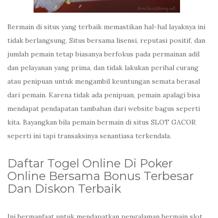
Bermain di situs yang terbaik memastikan hal-hal layaknya ini
tidak berlangsung. Situs bersama lisensi, reputasi positif, dan
jumlah pemain tetap biasanya berfokus pada permainan adil
dan pelayanan yang prima, dan tidak lakukan perihal curang
atau penipuan untuk mengambil keuntungan semata berasal
dari pemain. Karena tidak ada penipuan, pemain apalagi bisa
mendapat pendapatan tambahan dari website bagus seperti
kita. Bayangkan bila pemain bermain di situs SLOT GACOR
seperti ini tapi transaksinya senantiasa terkendala.
Daftar Togel Online Di Poker
Online Bersama Bonus Terbesar
Dan Diskon Terbaik
Ini bermanfaat untuk mendapatkan pengalaman bermain slot