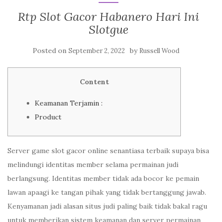
Rtp Slot Gacor Habanero Hari Ini
Slotgue
Posted on
by
September 2, 2022
Russell Wood
Content
Keamanan Terjamin :
Product
Server game slot gacor online senantiasa terbaik supaya bisa
melindungi identitas member selama permainan judi
berlangsung. Identitas member tidak ada bocor ke pemain
lawan apaagi ke tangan pihak yang tidak bertanggung jawab.
Kenyamanan jadi alasan situs judi paling baik tidak bakal ragu
untuk memberikan sistem keamanan dan server permainan