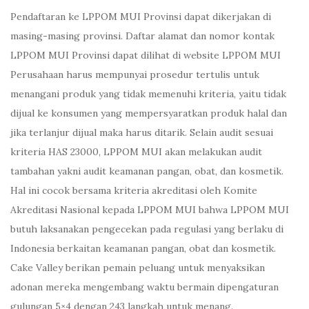
Pendaftaran ke LPPOM MUI Provinsi dapat dikerjakan di
masing-masing provinsi. Daftar alamat dan nomor kontak
LPPOM MUI Provinsi dapat dilihat di website LPPOM MUI
Perusahaan harus mempunyai prosedur tertulis untuk
menangani produk yang tidak memenuhi kriteria, yaitu tidak
dijual ke konsumen yang mempersyaratkan produk halal dan
jika terlanjur dijual maka harus ditarik. Selain audit sesuai
kriteria HAS 23000, LPPOM MUI akan melakukan audit
tambahan yakni audit keamanan pangan, obat, dan kosmetik.
Hal ini cocok bersama kriteria akreditasi oleh Komite
Akreditasi Nasional kepada LPPOM MUI bahwa LPPOM MUI
butuh laksanakan pengecekan pada regulasi yang berlaku di
Indonesia berkaitan keamanan pangan, obat dan kosmetik.
Cake Valley berikan pemain peluang untuk menyaksikan
adonan mereka mengembang waktu bermain dipengaturan
gulungan 5×4 dengan 243 langkah untuk menang.