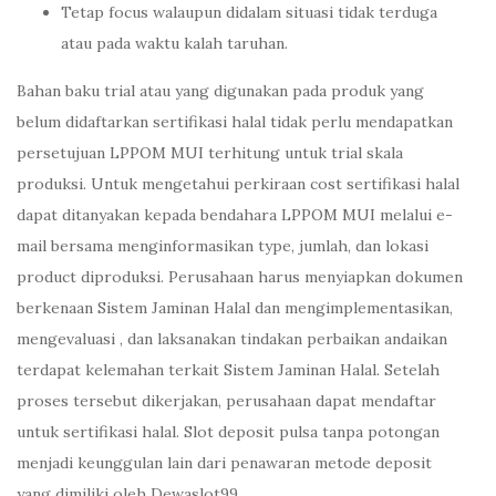
Tetap focus walaupun didalam situasi tidak terduga
atau pada waktu kalah taruhan.
Bahan baku trial atau yang digunakan pada produk yang
belum didaftarkan sertifikasi halal tidak perlu mendapatkan
persetujuan LPPOM MUI terhitung untuk trial skala
produksi. Untuk mengetahui perkiraan cost sertifikasi halal
dapat ditanyakan kepada bendahara LPPOM MUI melalui e-
mail bersama menginformasikan type, jumlah, dan lokasi
product diproduksi. Perusahaan harus menyiapkan dokumen
berkenaan Sistem Jaminan Halal dan mengimplementasikan,
mengevaluasi , dan laksanakan tindakan perbaikan andaikan
terdapat kelemahan terkait Sistem Jaminan Halal. Setelah
proses tersebut dikerjakan, perusahaan dapat mendaftar
untuk sertifikasi halal. Slot deposit pulsa tanpa potongan
menjadi keunggulan lain dari penawaran metode deposit
yang dimiliki oleh Dewaslot99.