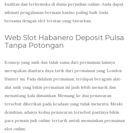
kualitas dan terkemuka di dunia perjudian online. Anda dapat
nikmati pengalaman bermain kasino paling baik Anda
bersama dengan slot teratas yang tawarkan.
Web Slot Habanero Deposit Pulsa
Tanpa Potongan
Konsep yang unik dan tidak sama dari permainan lainnya
merupakan diantara daya tarik dari permainan yang London
Hunter ini. Pada didalam permainan, terdapat beragam alat-
alat unik yang bikin permainan ini jauh lebih menarik dan
menantang kala dimainkan. Memang ke dua penawaran
tersebut diberikan pada keadaan yang tidak menentu. Meski
demikian, adanya kedua penawaran tersebut pastinya bikin
para pemain judi online tertarik untuk memainkan permainan
slot online.