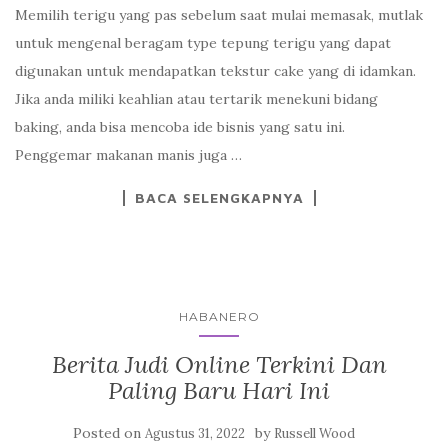
Memilih terigu yang pas sebelum saat mulai memasak, mutlak
untuk mengenal beragam type tepung terigu yang dapat
digunakan untuk mendapatkan tekstur cake yang di idamkan.
Jika anda miliki keahlian atau tertarik menekuni bidang
baking, anda bisa mencoba ide bisnis yang satu ini.
Penggemar makanan manis juga …
BACA SELENGKAPNYA
HABANERO
Berita Judi Online Terkini Dan
Paling Baru Hari Ini
Posted on
by
Agustus 31, 2022
Russell Wood