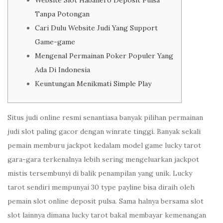
Website Slot Habanero Deposit Pulsa
Tanpa Potongan
Cari Dulu Website Judi Yang Support
Game-game
Mengenal Permainan Poker Populer Yang
Ada Di Indonesia
Keuntungan Menikmati Simple Play
Situs judi online resmi senantiasa banyak pilihan permainan
judi slot paling gacor dengan winrate tinggi. Banyak sekali
pemain memburu jackpot kedalam model game lucky tarot
gara-gara terkenalnya lebih sering mengeluarkan jackpot
mistis tersembunyi di balik penampilan yang unik. Lucky
tarot sendiri mempunyai 30 type payline bisa diraih oleh
pemain slot online deposit pulsa. Sama halnya bersama slot
slot lainnya dimana lucky tarot bakal membayar kemenangan