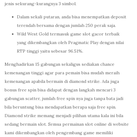
jenis sekurang-kurangnya 3 simbol.
Dalam sekali putaran, anda bisa menempatkan deposit
terendah bersama dengan jumlah 250 perak saja.
Wild West Gold termasuk game slot gacor terbaik
yang dikembangkan oleh Pragmatic Play dengan nilai
RTP tinggi yaitu sebesar 96.51%.
Menghadirkan 15 gabungan sekaligus sediakan chance
kemenangan tinggi agar para pemain bisa mudah meraih
kemenangan apabila bermain di diamond strike. Ada juga
bonus free spin bisa didapat dengan langkah mencari 3
gabungan scatter, jumlah free spin nya juga tanpa bata jadi
bila beruntung bisa mendapatkan berapa saja free spin.
Diamond strike memang menjadi pilihan utama kala ini bila
sedang bermain slot. Semua permainan slot online di website
kami dikembangkan oleh pengembang game memiliki