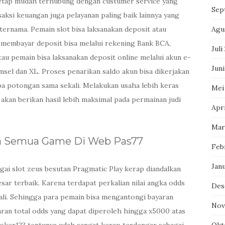
tetap mudah terhubung dengan custumer service yang
Sep
aksi keuangan juga pelayanan paling baik lainnya yang
 ternama. Pemain slot bisa laksanakan deposit atau
Agu
 membayar deposit bisa melalui rekening Bank BCA,
Juli
au pemain bisa laksanakan deposit online melalui akun e-
Juni
msel dan XL. Proses penarikan saldo akun bisa dikerjakan
npa potongan sama sekali. Melakukan usaha lebih keras
Mei
akan berikan hasil lebih maksimal pada permainan judi
Apri
Mar
da Semua Game Di Web Pas77
Feb
Janu
gai slot zeus besutan Pragmatic Play kerap diandalkan
r terbaik. Karena terdapat perkalian nilai angka odds
Des
ali. Sehingga para pemain bisa mengantongi bayaran
Nov
ran total odds yang dapat diperoleh hingga x5000 atas
 Joker123 tentunya udah sangat kerap terdengar sebagai