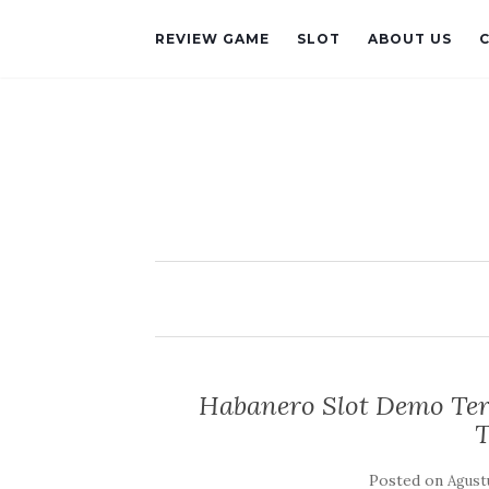
REVIEW GAME
SLOT
ABOUT US
Habanero Slot Demo Ter
T
Posted on
Agust