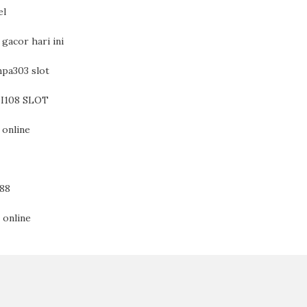
el
 gacor hari ini
pa303 slot
I108 SLOT
 online
t88
 online