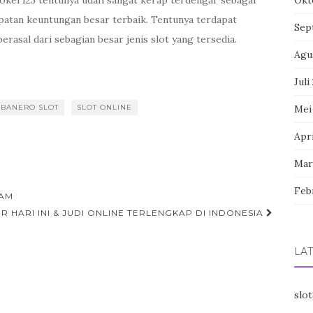
Okt
patan keuntungan besar terbaik. Tentunya terdapat
Sep
erasal dari sebagian besar jenis slot yang tersedia.
Agu
Juli
BANERO SLOT
SLOT ONLINE
Mei
Apri
Mar
Feb
YAM
R HARI INI & JUDI ONLINE TERLENGKAP DI INDONESIA
LA
slo