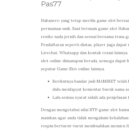
Pas77
Habanero yang tetap merilis game slot bersa
permainan unik. Saat bermain game slot Hab
resiko nada jernih dan sesuai bersama tema g
Pendaftaran seperti diatas, player juga dapa
Livechat, Whatsapp dan kontak resmi lainnya. 
slot online dimanapun berada, semoga dapat b
seputar Game Slot online lainnya.
Berikutnya bandar judi MAMIBET telah be
dulu menfapyat komentar buruk sama seka
Lalu semua syarat sidah ada penjelasan t
Dengan mengetahui nilai RTP game slot kamu
mainkan agar anda tidak mengalami kekalahan
respin berturut-turut membuahkan memicu fitu