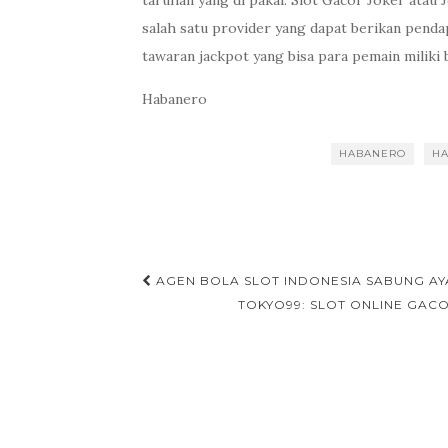
salah satu provider yang dapat berikan penda
tawaran jackpot yang bisa para pemain miliki b
Habanero
HABANERO
HA
Navigasi
AGEN BOLA SLOT INDONESIA SABUNG A
tulisan
TOKYO99: SLOT ONLINE GACO