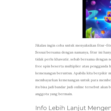
Jikalau ingin coba untuk menyaksikan fitur-fi
Sesuai bersama dengan namanya, fitur ini han
tidak perlu khawatir, sebab bersama dengan n
free spin beserta multiplier atau pengganda 
kemenangan beruntun. Apabila kita berpikir me
membayarkan kemenangan untuk para memberny
itu bisa jadi bandar judi online tersebut aka
anggota yang bermain.
Info Lebih Lanjut Mengena