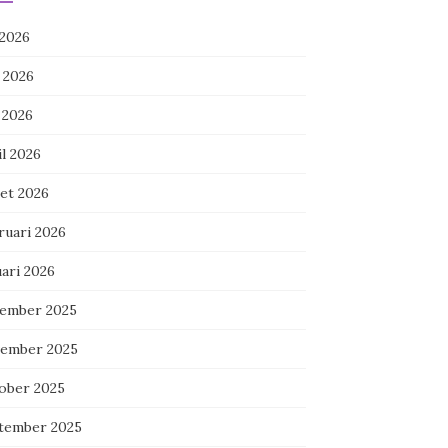
 2026
 2026
 2026
l 2026
et 2026
ruari 2026
ari 2026
ember 2025
ember 2025
ober 2025
tember 2025