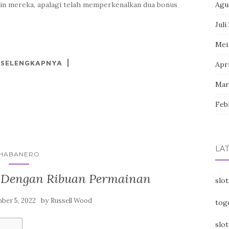
Agu
ain mereka, apalagi telah memperkenalkan dua bonus
Juli
Mei
 SELENGKAPNYA
Apri
Mar
Feb
LA
HABANERO
r Dengan Ribuan Permainan
slo
by
ber 5, 2022
Russell Wood
tog
slot