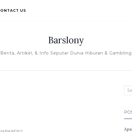
CONTACT US
Barslony
Berita, Artikel, & Info Seputar Dunia Hiburan & Gambling
Sea
for:
PO
Apa
HABANERO