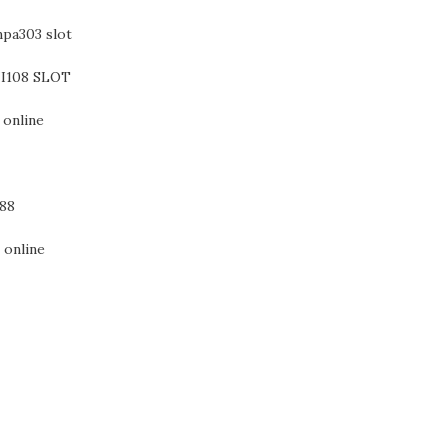
pa303 slot
I108 SLOT
 online
t88
 online