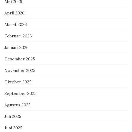
Mei 2026
April 2026
Maret 2026
Februari 2026
Januari 2026
Desember 2025
November 2025
Oktober 2025
September 2025
Agustus 2025
Juli 2025
Juni 2025