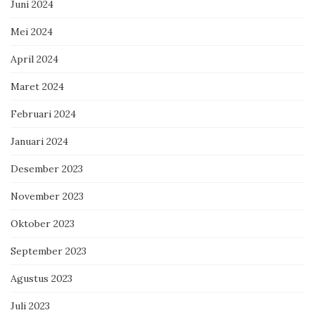
Juni 2024
Mei 2024
April 2024
Maret 2024
Februari 2024
Januari 2024
Desember 2023
November 2023
Oktober 2023
September 2023
Agustus 2023
Juli 2023