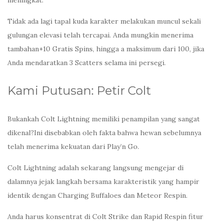
meningkat.
Tidak ada lagi tapal kuda karakter melakukan muncul sekali
gulungan elevasi telah tercapai. Anda mungkin menerima
tambahan+10 Gratis Spins, hingga a maksimum dari 100, jika
Anda mendaratkan 3 Scatters selama ini persegi.
Kami Putusan: Petir Colt
Bukankah Colt Lightning memiliki penampilan yang sangat
dikenal?Ini disebabkan oleh fakta bahwa hewan sebelumnya
telah menerima kekuatan dari Play’n Go.
Colt Lightning adalah sekarang langsung mengejar di
dalamnya jejak langkah bersama karakteristik yang hampir
identik dengan Charging Buffaloes dan Meteor Respin.
Anda harus konsentrat di Colt Strike dan Rapid Respin fitur