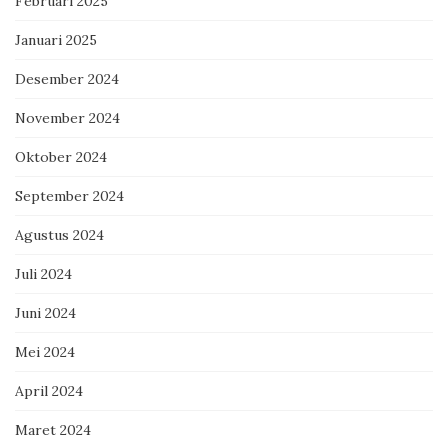
Februari 2025
Januari 2025
Desember 2024
November 2024
Oktober 2024
September 2024
Agustus 2024
Juli 2024
Juni 2024
Mei 2024
April 2024
Maret 2024