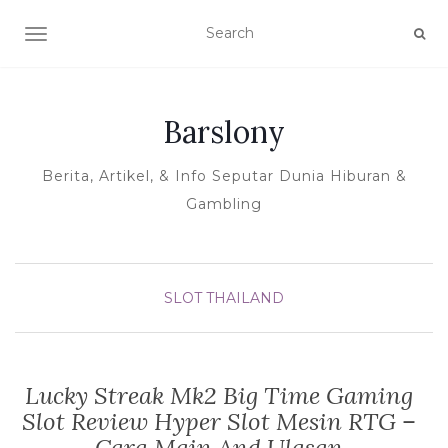
TOGGLE NAVIGATION
Barslony
Berita, Artikel, & Info Seputar Dunia Hiburan &
Gambling
SLOT THAILAND
Lucky Streak Mk2 Big Time Gaming
Slot Review Hyper Slot Mesin RTG –
Cara Main And Ulasan