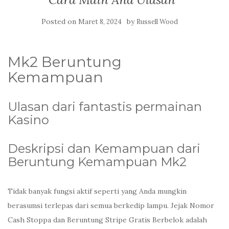
Posted on
by
Maret 8, 2024
Russell Wood
Mk2 Beruntung
Kemampuan
Ulasan dari fantastis permainan
Kasino
Deskripsi dan Kemampuan dari
Beruntung Kemampuan Mk2
Tidak banyak fungsi aktif seperti yang Anda mungkin
berasumsi terlepas dari semua berkedip lampu. Jejak Nomor
Cash Stoppa dan Beruntung Stripe Gratis Berbelok adalah